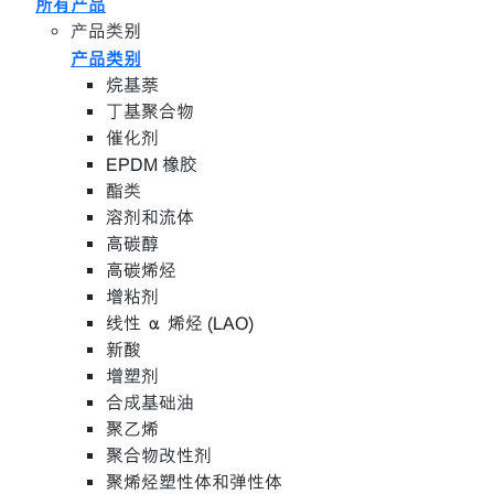
所有产品
产品类别
产品类别
烷基萘
丁基聚合物
催化剂
EPDM 橡胶
酯类
溶剂和流体
高碳醇
高碳烯烃
增粘剂
线性 α 烯烃 (LAO)
新酸
增塑剂
合成基础油
聚乙烯
聚合物改性剂
聚烯烃塑性体和弹性体