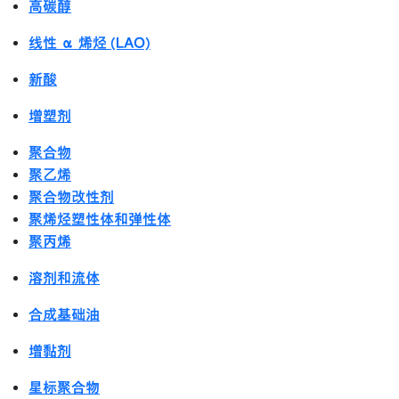
高碳醇
线性 α 烯烃 (LAO)
新酸
增塑剂
聚合物
聚乙烯
聚合物改性剂
聚烯烃塑性体和弹性体
聚丙烯
溶剂和流体
合成基础油
增黏剂
星标聚合物