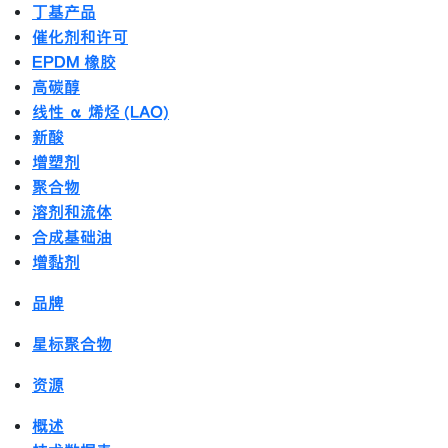
丁基产品
催化剂和许可
EPDM 橡胶
高碳醇
线性 α 烯烃 (LAO)
新酸
增塑剂
聚合物
溶剂和流体
合成基础油
增黏剂
品牌
星标聚合物
资源
概述