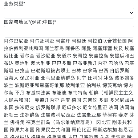
业务类型*
国家与地区*(例如:中国)*
阿尔巴尼亚
阿尔及利亚
阿富汗
阿根廷
阿拉伯联合酋长国
阿
拉伯叙利亚共和国
阿兰群岛
阿鲁巴
阿曼
阿塞拜疆
埃及
埃塞
俄比亚
爱尔兰
爱沙尼亚
安道尔
安哥拉
安圭拉岛
安提瓜和巴
布达
奥地利
澳大利亚
巴巴多斯
巴布亚新几内亚
巴哈马
巴基
斯坦
巴拉圭
巴勒斯坦被占领土
巴林
巴拿马
巴西
白俄罗斯
百慕大
保加利亚
北马里亚纳群岛
贝宁
比利时
冰岛
波多黎各
波兰
波斯尼亚和黑塞哥维那
玻利维亚
伯利兹
博茨瓦纳
博内
尔岛
不丹
布基纳法索
布隆迪
布韦特岛
朝鲜（朝鲜民主主义
人民共和国）
赤道几内亚
丹麦
德国
东帝汶
多哥
多米尼加共
和国
多米尼克
俄罗斯联邦
厄瓜多尔
厄立特里亚
法国
法国南
部领土
法罗群岛
法属波利尼西亚
法属圭亚那
菲律宾
斐济
芬
兰
佛得角
福克兰群岛（马尔维纳斯群岛）
冈比亚
刚果共和
国
刚果共和国
刚果民主共和国
哥伦比亚
哥斯达黎加
格恩西
岛
格林纳达
格陵兰
格鲁吉亚
古巴
瓜德罗普
关岛
圭亚那
哈