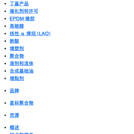
丁基产品
催化剂和许可
EPDM 橡胶
高碳醇
线性 α 烯烃 (LAO)
新酸
增塑剂
聚合物
溶剂和流体
合成基础油
增黏剂
品牌
星标聚合物
资源
概述