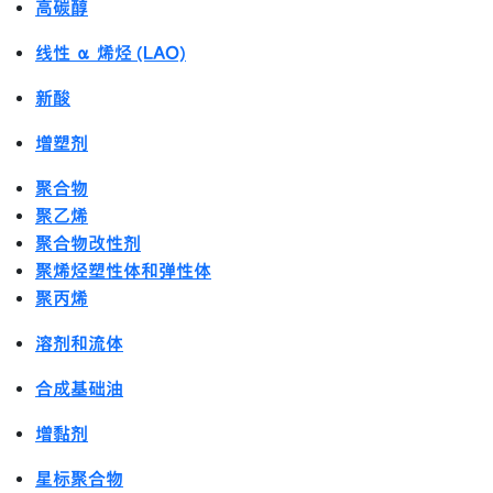
高碳醇
线性 α 烯烃 (LAO)
新酸
增塑剂
聚合物
聚乙烯
聚合物改性剂
聚烯烃塑性体和弹性体
聚丙烯
溶剂和流体
合成基础油
增黏剂
星标聚合物