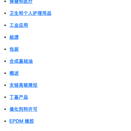
保健和医疗
卫生和个人护理用品
工业应用
能源
包装
合成基础油
概述
支链高碳烯烃
丁基产品
催化剂和许可
EPDM 橡胶