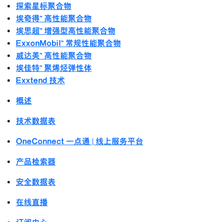
探索星标聚合物
埃奇得™ 高性能聚合物
埃思超™ 增强型高性能聚合物
ExxonMobil™ 常规性能聚合物
威达美™ 高性能聚合物
埃佳特™ 聚烯烃弹性体
Exxtend 技术
概述
技术数据表
OneConnect 一点通 | 线上服务平台
产品检索器
安全数据表
在线直播