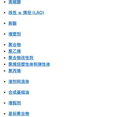
高碳醇
线性 α 烯烃 (LAO)
新酸
增塑剂
聚合物
聚乙烯
聚合物改性剂
聚烯烃塑性体和弹性体
聚丙烯
溶剂和流体
合成基础油
增黏剂
星标聚合物