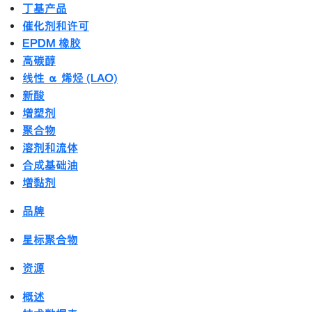
丁基产品
催化剂和许可
EPDM 橡胶
高碳醇
线性 α 烯烃 (LAO)
新酸
增塑剂
聚合物
溶剂和流体
合成基础油
增黏剂
品牌
星标聚合物
资源
概述