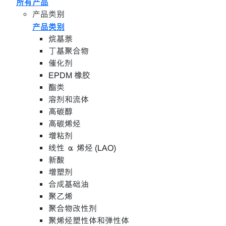
所有产品
产品类别
产品类别
烷基萘
丁基聚合物
催化剂
EPDM 橡胶
酯类
溶剂和流体
高碳醇
高碳烯烃
增粘剂
线性 α 烯烃 (LAO)
新酸
增塑剂
合成基础油
聚乙烯
聚合物改性剂
聚烯烃塑性体和弹性体