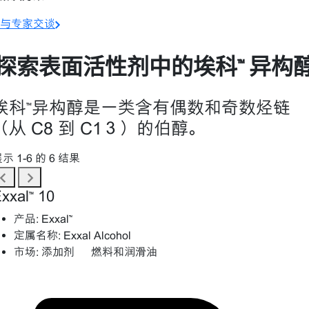
与专家交谈
探索表面活性剂中的埃科™ 异构
埃科™异构醇是一类含有偶数和奇数烃链
（从 C8 到 C1３）的伯醇。
示 1-6 的 6 结果
xxal™ 10
产品:
Exxal™
定属名称:
Exxal Alcohol
市场:
添加剂 – 燃料和润滑油