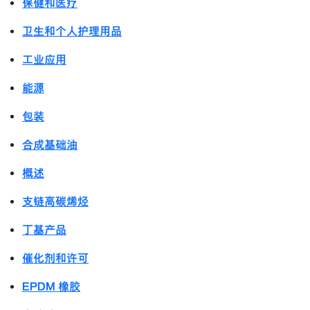
保健和医疗
卫生和个人护理用品
工业应用
能源
包装
合成基础油
概述
支链高碳烯烃
丁基产品
催化剂和许可
EPDM 橡胶