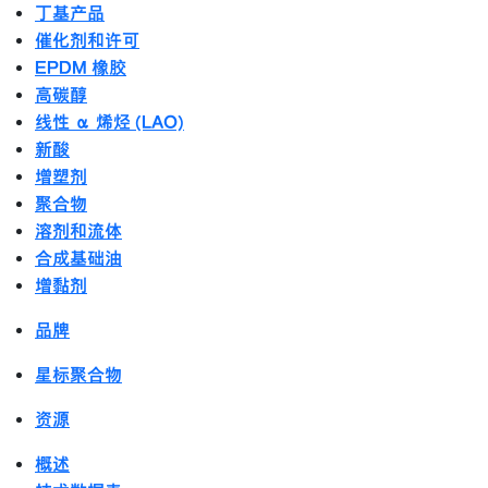
丁基产品
催化剂和许可
EPDM 橡胶
高碳醇
线性 α 烯烃 (LAO)
新酸
增塑剂
聚合物
溶剂和流体
合成基础油
增黏剂
品牌
星标聚合物
资源
概述