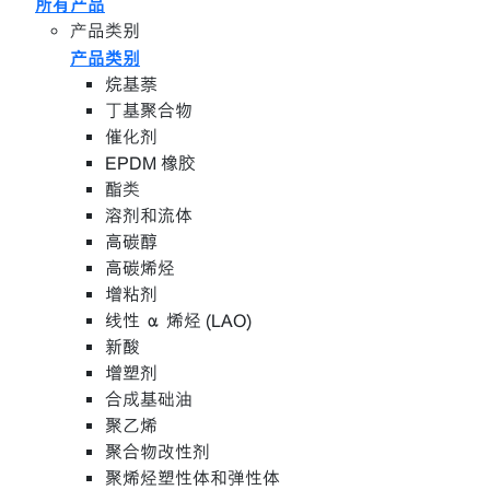
所有产品
产品类别
产品类别
烷基萘
丁基聚合物
催化剂
EPDM 橡胶
酯类
溶剂和流体
高碳醇
高碳烯烃
增粘剂
线性 α 烯烃 (LAO)
新酸
增塑剂
合成基础油
聚乙烯
聚合物改性剂
聚烯烃塑性体和弹性体