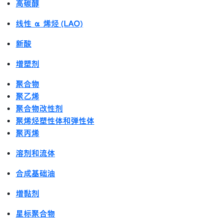
高碳醇
线性 α 烯烃 (LAO)
新酸
增塑剂
聚合物
聚乙烯
聚合物改性剂
聚烯烃塑性体和弹性体
聚丙烯
溶剂和流体
合成基础油
增黏剂
星标聚合物