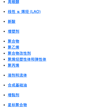
高碳醇
线性 α 烯烃 (LAO)
新酸
增塑剂
聚合物
聚乙烯
聚合物改性剂
聚烯烃塑性体和弹性体
聚丙烯
溶剂和流体
合成基础油
增黏剂
星标聚合物