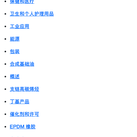
保健和医疗
卫生和个人护理用品
工业应用
能源
包装
合成基础油
概述
支链高碳烯烃
丁基产品
催化剂和许可
EPDM 橡胶