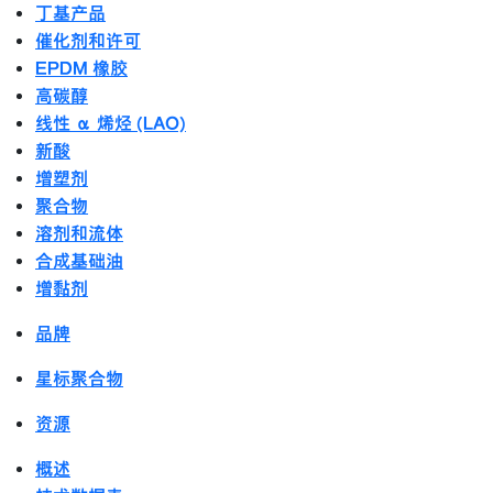
丁基产品
催化剂和许可
EPDM 橡胶
高碳醇
线性 α 烯烃 (LAO)
新酸
增塑剂
聚合物
溶剂和流体
合成基础油
增黏剂
品牌
星标聚合物
资源
概述