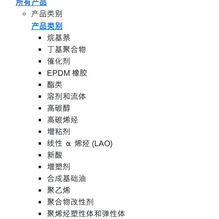
所有产品
产品类别
产品类别
烷基萘
丁基聚合物
催化剂
EPDM 橡胶
酯类
溶剂和流体
高碳醇
高碳烯烃
增粘剂
线性 α 烯烃 (LAO)
新酸
增塑剂
合成基础油
聚乙烯
聚合物改性剂
聚烯烃塑性体和弹性体