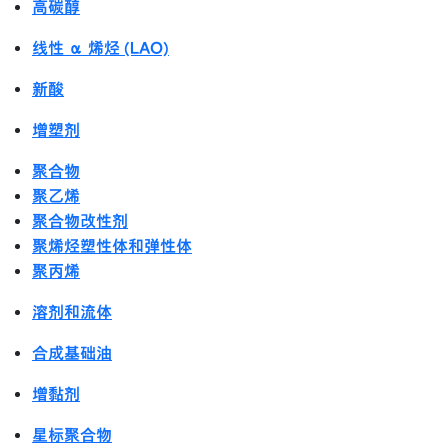
高碳醇
线性 α 烯烃 (LAO)
新酸
增塑剂
聚合物
聚乙烯
聚合物改性剂
聚烯烃塑性体和弹性体
聚丙烯
溶剂和流体
合成基础油
增黏剂
星标聚合物