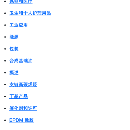
保健和医疗
卫生和个人护理用品
工业应用
能源
包装
合成基础油
概述
支链高碳烯烃
丁基产品
催化剂和许可
EPDM 橡胶