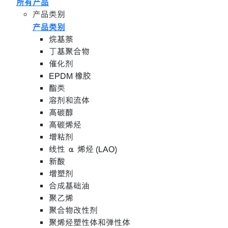
所有产品
产品类别
产品类别
烷基萘
丁基聚合物
催化剂
EPDM 橡胶
酯类
溶剂和流体
高碳醇
高碳烯烃
增粘剂
线性 α 烯烃 (LAO)
新酸
增塑剂
合成基础油
聚乙烯
聚合物改性剂
聚烯烃塑性体和弹性体