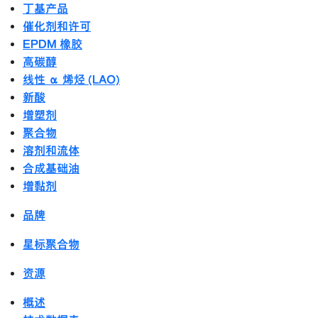
丁基产品
催化剂和许可
EPDM 橡胶
高碳醇
线性 α 烯烃 (LAO)
新酸
增塑剂
聚合物
溶剂和流体
合成基础油
增黏剂
品牌
星标聚合物
资源
概述