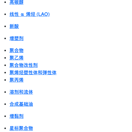
高碳醇
线性 α 烯烃 (LAO)
新酸
增塑剂
聚合物
聚乙烯
聚合物改性剂
聚烯烃塑性体和弹性体
聚丙烯
溶剂和流体
合成基础油
增黏剂
星标聚合物