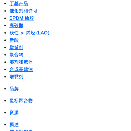
丁基产品
催化剂和许可
EPDM 橡胶
高碳醇
线性 α 烯烃 (LAO)
新酸
增塑剂
聚合物
溶剂和流体
合成基础油
增黏剂
品牌
星标聚合物
资源
概述