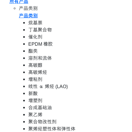
所有产品
产品类别
产品类别
烷基萘
丁基聚合物
催化剂
EPDM 橡胶
酯类
溶剂和流体
高碳醇
高碳烯烃
增粘剂
线性 α 烯烃 (LAO)
新酸
增塑剂
合成基础油
聚乙烯
聚合物改性剂
聚烯烃塑性体和弹性体