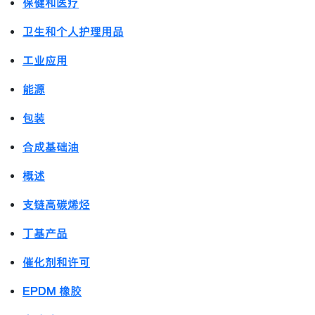
保健和医疗
卫生和个人护理用品
工业应用
能源
包装
合成基础油
概述
支链高碳烯烃
丁基产品
催化剂和许可
EPDM 橡胶