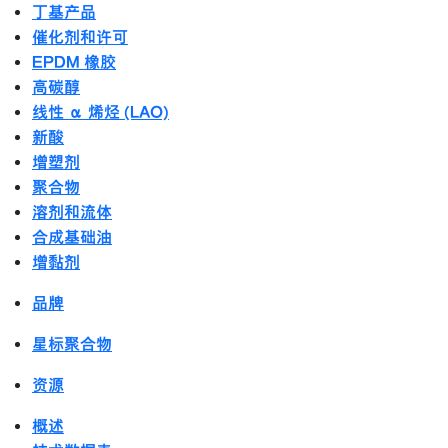
丁基产品
催化剂和许可
EPDM 橡胶
高碳醇
线性 α 烯烃 (LAO)
新酸
增塑剂
聚合物
溶剂和流体
合成基础油
增黏剂
品牌
星标聚合物
资源
概述