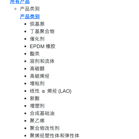
所有产品
产品类别
产品类别
烷基萘
丁基聚合物
催化剂
EPDM 橡胶
酯类
溶剂和流体
高碳醇
高碳烯烃
增粘剂
线性 α 烯烃 (LAO)
新酸
增塑剂
合成基础油
聚乙烯
聚合物改性剂
聚烯烃塑性体和弹性体