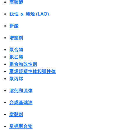
高碳醇
线性 α 烯烃 (LAO)
新酸
增塑剂
聚合物
聚乙烯
聚合物改性剂
聚烯烃塑性体和弹性体
聚丙烯
溶剂和流体
合成基础油
增黏剂
星标聚合物