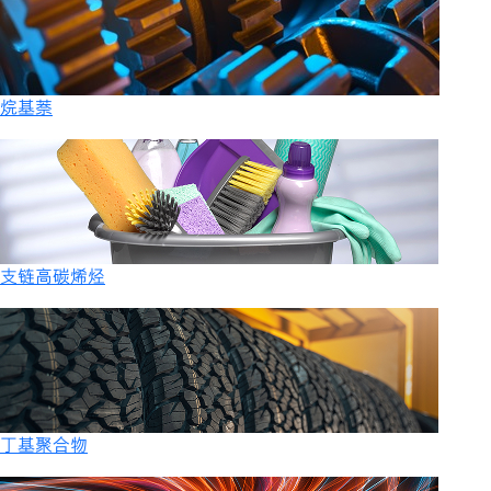
烷基萘
支链高碳烯烃
丁基聚合物