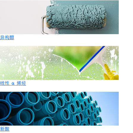
异构醇
线性 α 烯烃
新酸