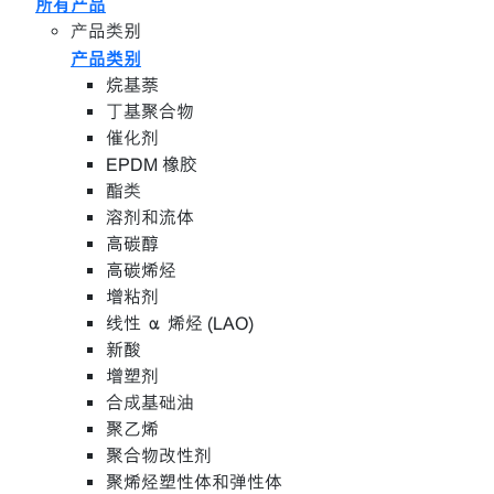
所有产品
产品类别
产品类别
烷基萘
丁基聚合物
催化剂
EPDM 橡胶
酯类
溶剂和流体
高碳醇
高碳烯烃
增粘剂
线性 α 烯烃 (LAO)
新酸
增塑剂
合成基础油
聚乙烯
聚合物改性剂
聚烯烃塑性体和弹性体