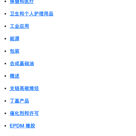
保健和医疗
卫生和个人护理用品
工业应用
能源
包装
合成基础油
概述
支链高碳烯烃
丁基产品
催化剂和许可
EPDM 橡胶