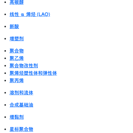
高碳醇
线性 α 烯烃 (LAO)
新酸
增塑剂
聚合物
聚乙烯
聚合物改性剂
聚烯烃塑性体和弹性体
聚丙烯
溶剂和流体
合成基础油
增黏剂
星标聚合物