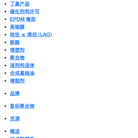
丁基产品
催化剂和许可
EPDM 橡胶
高碳醇
线性 α 烯烃 (LAO)
新酸
增塑剂
聚合物
溶剂和流体
合成基础油
增黏剂
品牌
星标聚合物
资源
概述