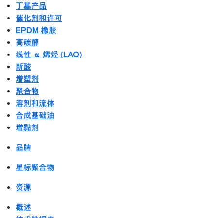
丁基产品
催化剂和许可
EPDM 橡胶
高碳醇
线性 α 烯烃 (LAO)
新酸
增塑剂
聚合物
溶剂和流体
合成基础油
增黏剂
品牌
星标聚合物
资源
概述