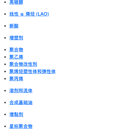
高碳醇
线性 α 烯烃 (LAO)
新酸
增塑剂
聚合物
聚乙烯
聚合物改性剂
聚烯烃塑性体和弹性体
聚丙烯
溶剂和流体
合成基础油
增黏剂
星标聚合物