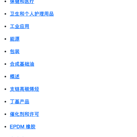
保健和医疗
卫生和个人护理用品
工业应用
能源
包装
合成基础油
概述
支链高碳烯烃
丁基产品
催化剂和许可
EPDM 橡胶