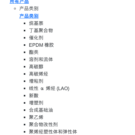
所有产品
产品类别
产品类别
烷基萘
丁基聚合物
催化剂
EPDM 橡胶
酯类
溶剂和流体
高碳醇
高碳烯烃
增粘剂
线性 α 烯烃 (LAO)
新酸
增塑剂
合成基础油
聚乙烯
聚合物改性剂
聚烯烃塑性体和弹性体