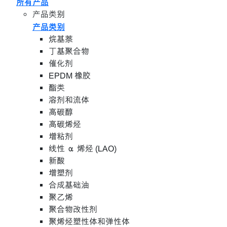
所有产品
产品类别
产品类别
烷基萘
丁基聚合物
催化剂
EPDM 橡胶
酯类
溶剂和流体
高碳醇
高碳烯烃
增粘剂
线性 α 烯烃 (LAO)
新酸
增塑剂
合成基础油
聚乙烯
聚合物改性剂
聚烯烃塑性体和弹性体