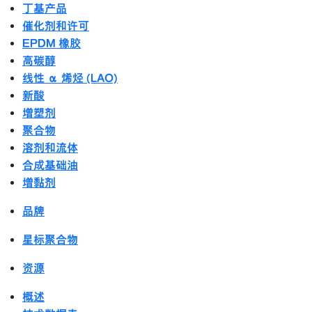
丁基产品
催化剂和许可
EPDM 橡胶
高碳醇
线性 α 烯烃 (LAO)
新酸
增塑剂
聚合物
溶剂和流体
合成基础油
增黏剂
品牌
星标聚合物
资源
概述