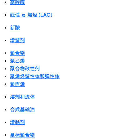
高碳醇
线性 α 烯烃 (LAO)
新酸
增塑剂
聚合物
聚乙烯
聚合物改性剂
聚烯烃塑性体和弹性体
聚丙烯
溶剂和流体
合成基础油
增黏剂
星标聚合物