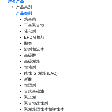
所有产品
产品类别
产品类别
烷基萘
丁基聚合物
催化剂
EPDM 橡胶
酯类
溶剂和流体
高碳醇
高碳烯烃
增粘剂
线性 α 烯烃 (LAO)
新酸
增塑剂
合成基础油
聚乙烯
聚合物改性剂
聚烯烃塑性体和弹性体