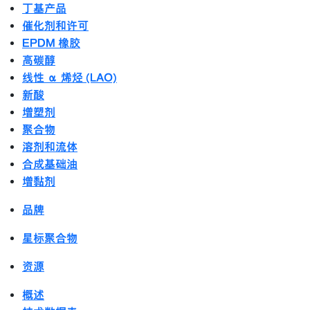
丁基产品
催化剂和许可
EPDM 橡胶
高碳醇
线性 α 烯烃 (LAO)
新酸
增塑剂
聚合物
溶剂和流体
合成基础油
增黏剂
品牌
星标聚合物
资源
概述