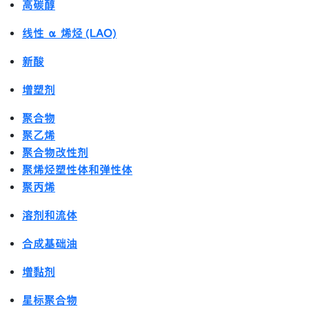
高碳醇
线性 α 烯烃 (LAO)
新酸
增塑剂
聚合物
聚乙烯
聚合物改性剂
聚烯烃塑性体和弹性体
聚丙烯
溶剂和流体
合成基础油
增黏剂
星标聚合物