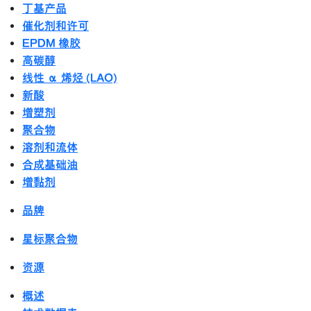
丁基产品
催化剂和许可
EPDM 橡胶
高碳醇
线性 α 烯烃 (LAO)
新酸
增塑剂
聚合物
溶剂和流体
合成基础油
增黏剂
品牌
星标聚合物
资源
概述