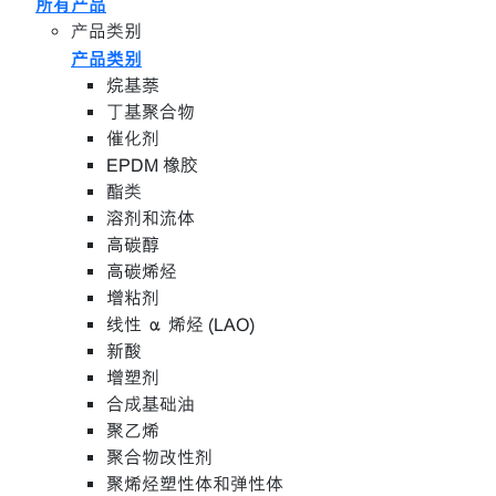
所有产品
产品类别
产品类别
烷基萘
丁基聚合物
催化剂
EPDM 橡胶
酯类
溶剂和流体
高碳醇
高碳烯烃
增粘剂
线性 α 烯烃 (LAO)
新酸
增塑剂
合成基础油
聚乙烯
聚合物改性剂
聚烯烃塑性体和弹性体