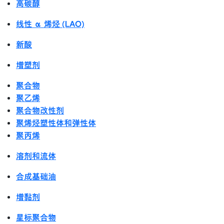
高碳醇
线性 α 烯烃 (LAO)
新酸
增塑剂
聚合物
聚乙烯
聚合物改性剂
聚烯烃塑性体和弹性体
聚丙烯
溶剂和流体
合成基础油
增黏剂
星标聚合物