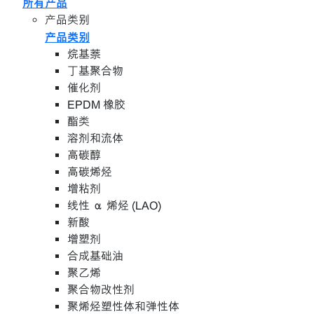
所有产品
产品类别
产品类别
烷基萘
丁基聚合物
催化剂
EPDM 橡胶
酯类
溶剂和流体
高碳醇
高碳烯烃
增粘剂
线性 α 烯烃 (LAO)
新酸
增塑剂
合成基础油
聚乙烯
聚合物改性剂
聚烯烃塑性体和弹性体