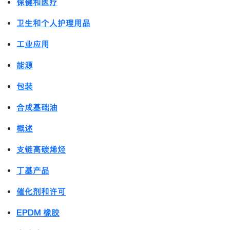
保健和医疗
卫生和个人护理用品
工业应用
能源
包装
合成基础油
概述
支链高碳烯烃
丁基产品
催化剂和许可
EPDM 橡胶