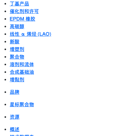
丁基产品
催化剂和许可
EPDM 橡胶
高碳醇
线性 α 烯烃 (LAO)
新酸
增塑剂
聚合物
溶剂和流体
合成基础油
增黏剂
品牌
星标聚合物
资源
概述