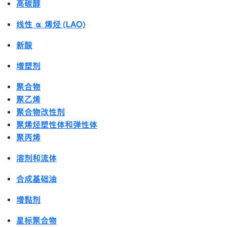
高碳醇
线性 α 烯烃 (LAO)
新酸
增塑剂
聚合物
聚乙烯
聚合物改性剂
聚烯烃塑性体和弹性体
聚丙烯
溶剂和流体
合成基础油
增黏剂
星标聚合物