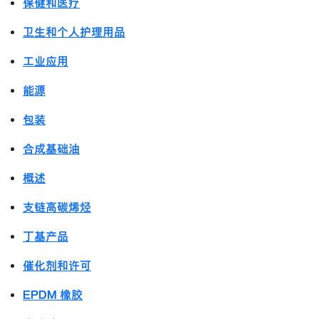
保健和医疗
卫生和个人护理用品
工业应用
能源
包装
合成基础油
概述
支链高碳烯烃
丁基产品
催化剂和许可
EPDM 橡胶