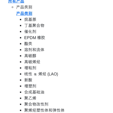
所有产品
产品类别
产品类别
烷基萘
丁基聚合物
催化剂
EPDM 橡胶
酯类
溶剂和流体
高碳醇
高碳烯烃
增粘剂
线性 α 烯烃 (LAO)
新酸
增塑剂
合成基础油
聚乙烯
聚合物改性剂
聚烯烃塑性体和弹性体