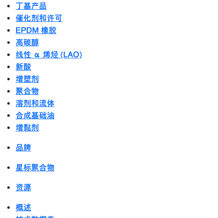
丁基产品
催化剂和许可
EPDM 橡胶
高碳醇
线性 α 烯烃 (LAO)
新酸
增塑剂
聚合物
溶剂和流体
合成基础油
增黏剂
品牌
星标聚合物
资源
概述