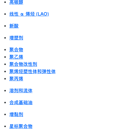
高碳醇
线性 α 烯烃 (LAO)
新酸
增塑剂
聚合物
聚乙烯
聚合物改性剂
聚烯烃塑性体和弹性体
聚丙烯
溶剂和流体
合成基础油
增黏剂
星标聚合物