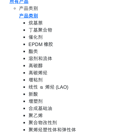
所有产品
产品类别
产品类别
烷基萘
丁基聚合物
催化剂
EPDM 橡胶
酯类
溶剂和流体
高碳醇
高碳烯烃
增粘剂
线性 α 烯烃 (LAO)
新酸
增塑剂
合成基础油
聚乙烯
聚合物改性剂
聚烯烃塑性体和弹性体