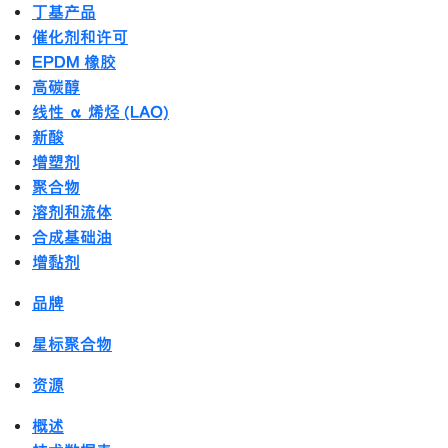
丁基产品
催化剂和许可
EPDM 橡胶
高碳醇
线性 α 烯烃 (LAO)
新酸
增塑剂
聚合物
溶剂和流体
合成基础油
增黏剂
品牌
星标聚合物
资源
概述