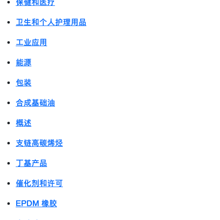
保健和医疗
卫生和个人护理用品
工业应用
能源
包装
合成基础油
概述
支链高碳烯烃
丁基产品
催化剂和许可
EPDM 橡胶