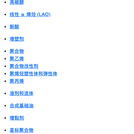
高碳醇
线性 α 烯烃 (LAO)
新酸
增塑剂
聚合物
聚乙烯
聚合物改性剂
聚烯烃塑性体和弹性体
聚丙烯
溶剂和流体
合成基础油
增黏剂
星标聚合物