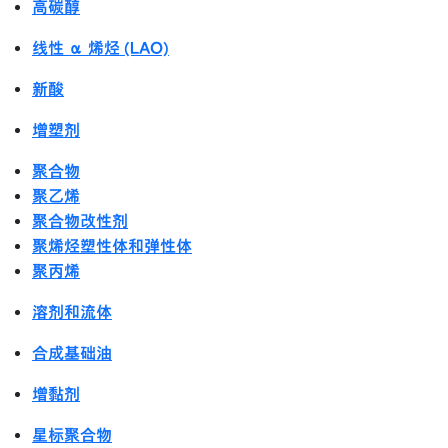
高碳醇
线性 α 烯烃 (LAO)
新酸
增塑剂
聚合物
聚乙烯
聚合物改性剂
聚烯烃塑性体和弹性体
聚丙烯
溶剂和流体
合成基础油
增黏剂
星标聚合物