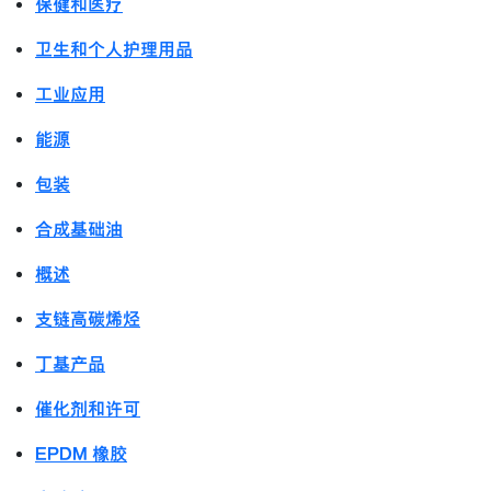
保健和医疗
卫生和个人护理用品
工业应用
能源
包装
合成基础油
概述
支链高碳烯烃
丁基产品
催化剂和许可
EPDM 橡胶