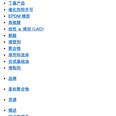
丁基产品
催化剂和许可
EPDM 橡胶
高碳醇
线性 α 烯烃 (LAO)
新酸
增塑剂
聚合物
溶剂和流体
合成基础油
增黏剂
品牌
星标聚合物
资源
概述