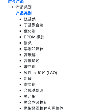
所有产品
产品类别
产品类别
烷基萘
丁基聚合物
催化剂
EPDM 橡胶
酯类
溶剂和流体
高碳醇
高碳烯烃
增粘剂
线性 α 烯烃 (LAO)
新酸
增塑剂
合成基础油
聚乙烯
聚合物改性剂
聚烯烃塑性体和弹性体