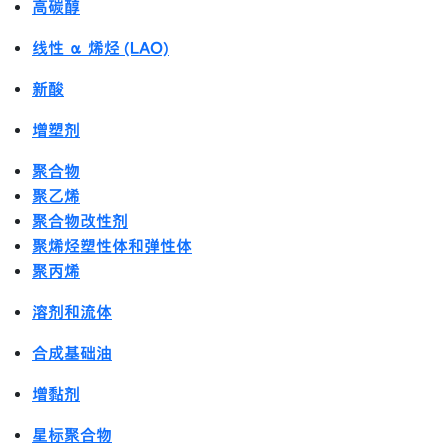
高碳醇
线性 α 烯烃 (LAO)
新酸
增塑剂
聚合物
聚乙烯
聚合物改性剂
聚烯烃塑性体和弹性体
聚丙烯
溶剂和流体
合成基础油
增黏剂
星标聚合物