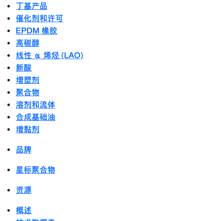
丁基产品
催化剂和许可
EPDM 橡胶
高碳醇
线性 α 烯烃 (LAO)
新酸
增塑剂
聚合物
溶剂和流体
合成基础油
增黏剂
品牌
星标聚合物
资源
概述