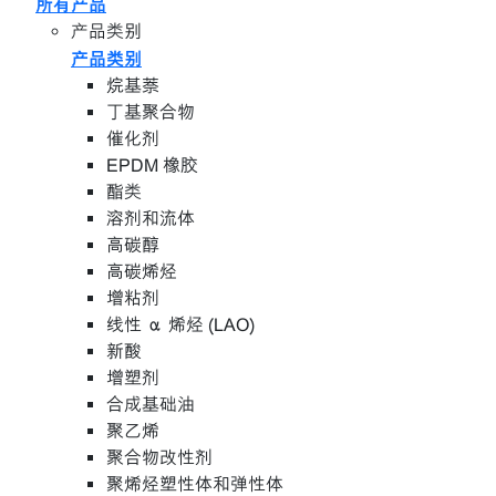
所有产品
产品类别
产品类别
烷基萘
丁基聚合物
催化剂
EPDM 橡胶
酯类
溶剂和流体
高碳醇
高碳烯烃
增粘剂
线性 α 烯烃 (LAO)
新酸
增塑剂
合成基础油
聚乙烯
聚合物改性剂
聚烯烃塑性体和弹性体