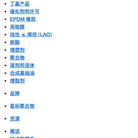
丁基产品
催化剂和许可
EPDM 橡胶
高碳醇
线性 α 烯烃 (LAO)
新酸
增塑剂
聚合物
溶剂和流体
合成基础油
增黏剂
品牌
星标聚合物
资源
概述