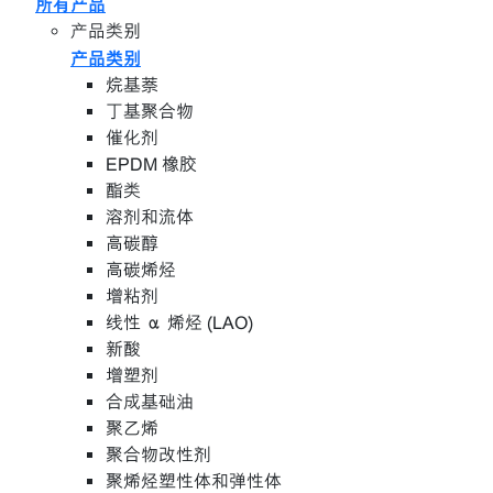
所有产品
产品类别
产品类别
烷基萘
丁基聚合物
催化剂
EPDM 橡胶
酯类
溶剂和流体
高碳醇
高碳烯烃
增粘剂
线性 α 烯烃 (LAO)
新酸
增塑剂
合成基础油
聚乙烯
聚合物改性剂
聚烯烃塑性体和弹性体