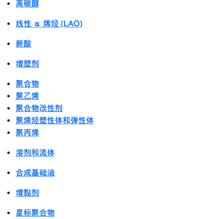
高碳醇
线性 α 烯烃 (LAO)
新酸
增塑剂
聚合物
聚乙烯
聚合物改性剂
聚烯烃塑性体和弹性体
聚丙烯
溶剂和流体
合成基础油
增黏剂
星标聚合物