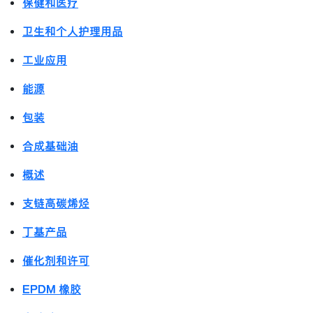
保健和医疗
卫生和个人护理用品
工业应用
能源
包装
合成基础油
概述
支链高碳烯烃
丁基产品
催化剂和许可
EPDM 橡胶