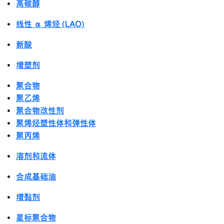
高碳醇
线性 α 烯烃 (LAO)
新酸
增塑剂
聚合物
聚乙烯
聚合物改性剂
聚烯烃塑性体和弹性体
聚丙烯
溶剂和流体
合成基础油
增黏剂
星标聚合物