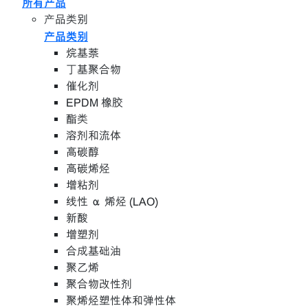
所有产品
产品类别
产品类别
烷基萘
丁基聚合物
催化剂
EPDM 橡胶
酯类
溶剂和流体
高碳醇
高碳烯烃
增粘剂
线性 α 烯烃 (LAO)
新酸
增塑剂
合成基础油
聚乙烯
聚合物改性剂
聚烯烃塑性体和弹性体