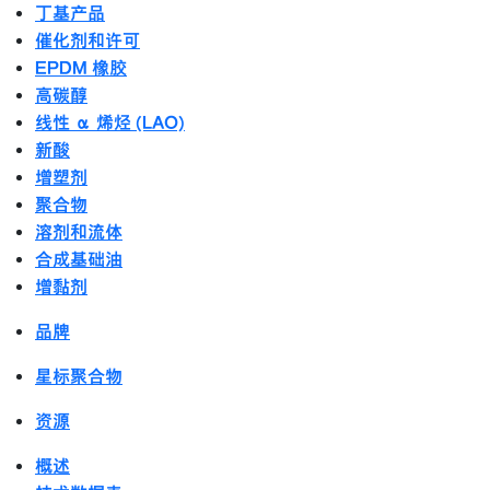
丁基产品
催化剂和许可
EPDM 橡胶
高碳醇
线性 α 烯烃 (LAO)
新酸
增塑剂
聚合物
溶剂和流体
合成基础油
增黏剂
品牌
星标聚合物
资源
概述