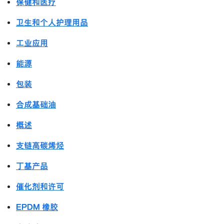
保健和医疗
卫生和个人护理用品
工业应用
能源
包装
合成基础油
概述
支链高碳烯烃
丁基产品
催化剂和许可
EPDM 橡胶