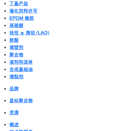
丁基产品
催化剂和许可
EPDM 橡胶
高碳醇
线性 α 烯烃 (LAO)
新酸
增塑剂
聚合物
溶剂和流体
合成基础油
增黏剂
品牌
星标聚合物
资源
概述