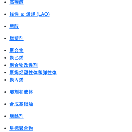
高碳醇
线性 α 烯烃 (LAO)
新酸
增塑剂
聚合物
聚乙烯
聚合物改性剂
聚烯烃塑性体和弹性体
聚丙烯
溶剂和流体
合成基础油
增黏剂
星标聚合物