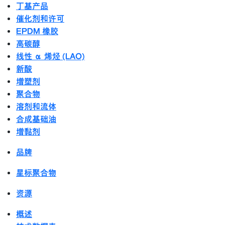
丁基产品
催化剂和许可
EPDM 橡胶
高碳醇
线性 α 烯烃 (LAO)
新酸
增塑剂
聚合物
溶剂和流体
合成基础油
增黏剂
品牌
星标聚合物
资源
概述