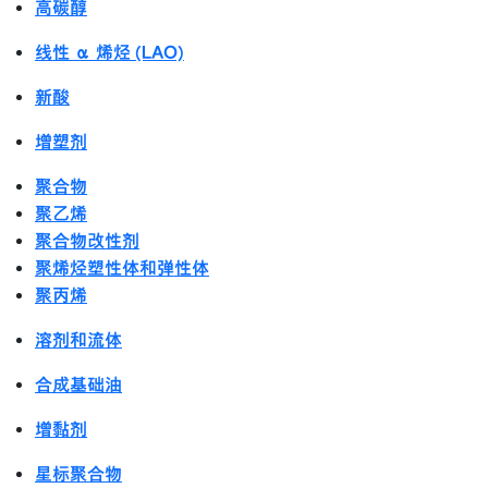
高碳醇
线性 α 烯烃 (LAO)
新酸
增塑剂
聚合物
聚乙烯
聚合物改性剂
聚烯烃塑性体和弹性体
聚丙烯
溶剂和流体
合成基础油
增黏剂
星标聚合物