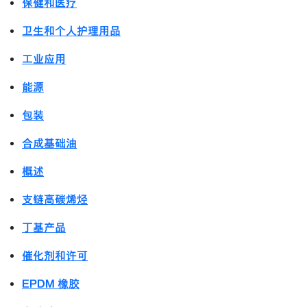
保健和医疗
卫生和个人护理用品
工业应用
能源
包装
合成基础油
概述
支链高碳烯烃
丁基产品
催化剂和许可
EPDM 橡胶