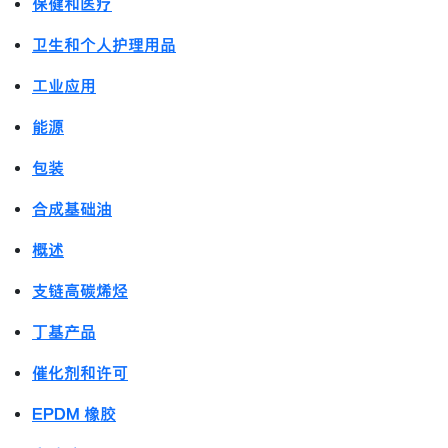
保健和医疗
卫生和个人护理用品
工业应用
能源
包装
合成基础油
概述
支链高碳烯烃
丁基产品
催化剂和许可
EPDM 橡胶