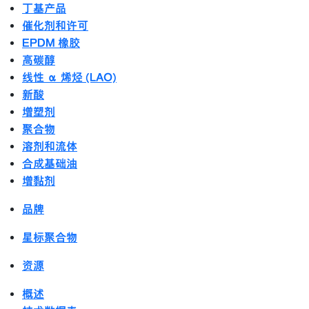
丁基产品
催化剂和许可
EPDM 橡胶
高碳醇
线性 α 烯烃 (LAO)
新酸
增塑剂
聚合物
溶剂和流体
合成基础油
增黏剂
品牌
星标聚合物
资源
概述