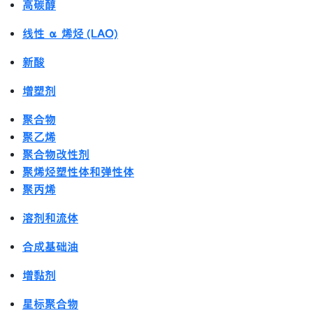
高碳醇
线性 α 烯烃 (LAO)
新酸
增塑剂
聚合物
聚乙烯
聚合物改性剂
聚烯烃塑性体和弹性体
聚丙烯
溶剂和流体
合成基础油
增黏剂
星标聚合物