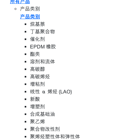
所有产品
产品类别
产品类别
烷基萘
丁基聚合物
催化剂
EPDM 橡胶
酯类
溶剂和流体
高碳醇
高碳烯烃
增粘剂
线性 α 烯烃 (LAO)
新酸
增塑剂
合成基础油
聚乙烯
聚合物改性剂
聚烯烃塑性体和弹性体