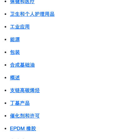
保健和医疗
卫生和个人护理用品
工业应用
能源
包装
合成基础油
概述
支链高碳烯烃
丁基产品
催化剂和许可
EPDM 橡胶