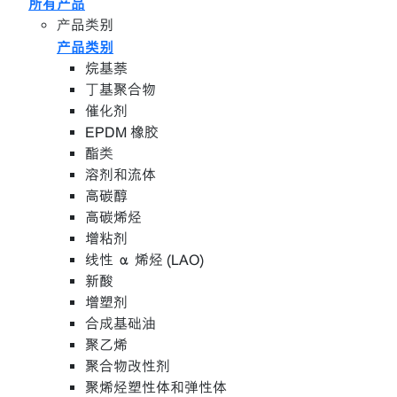
所有产品
产品类别
产品类别
烷基萘
丁基聚合物
催化剂
EPDM 橡胶
酯类
溶剂和流体
高碳醇
高碳烯烃
增粘剂
线性 α 烯烃 (LAO)
新酸
增塑剂
合成基础油
聚乙烯
聚合物改性剂
聚烯烃塑性体和弹性体