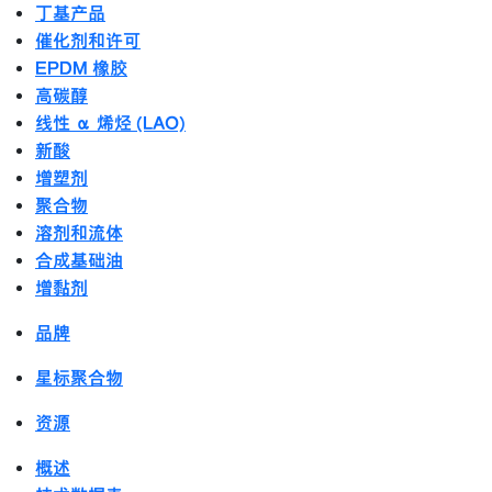
丁基产品
催化剂和许可
EPDM 橡胶
高碳醇
线性 α 烯烃 (LAO)
新酸
增塑剂
聚合物
溶剂和流体
合成基础油
增黏剂
品牌
星标聚合物
资源
概述