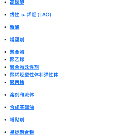
高碳醇
线性 α 烯烃 (LAO)
新酸
增塑剂
聚合物
聚乙烯
聚合物改性剂
聚烯烃塑性体和弹性体
聚丙烯
溶剂和流体
合成基础油
增黏剂
星标聚合物