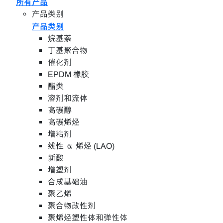
所有产品
产品类别
产品类别
烷基萘
丁基聚合物
催化剂
EPDM 橡胶
酯类
溶剂和流体
高碳醇
高碳烯烃
增粘剂
线性 α 烯烃 (LAO)
新酸
增塑剂
合成基础油
聚乙烯
聚合物改性剂
聚烯烃塑性体和弹性体