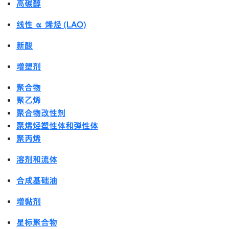
高碳醇
线性 α 烯烃 (LAO)
新酸
增塑剂
聚合物
聚乙烯
聚合物改性剂
聚烯烃塑性体和弹性体
聚丙烯
溶剂和流体
合成基础油
增黏剂
星标聚合物