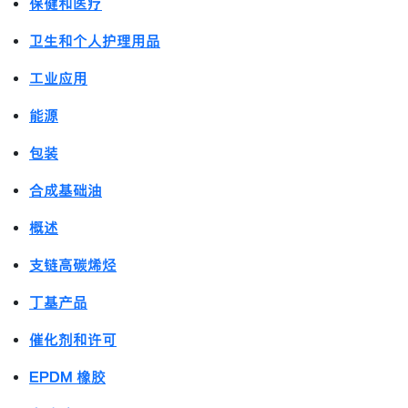
保健和医疗
卫生和个人护理用品
工业应用
能源
包装
合成基础油
概述
支链高碳烯烃
丁基产品
催化剂和许可
EPDM 橡胶