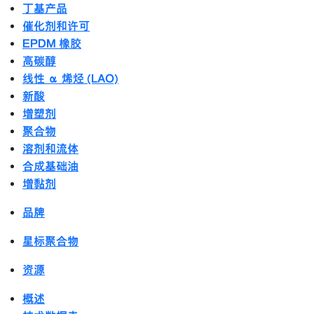
丁基产品
催化剂和许可
EPDM 橡胶
高碳醇
线性 α 烯烃 (LAO)
新酸
增塑剂
聚合物
溶剂和流体
合成基础油
增黏剂
品牌
星标聚合物
资源
概述