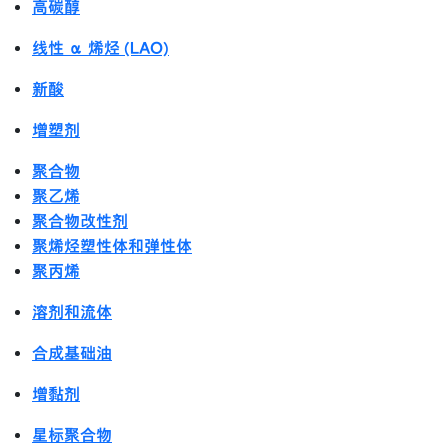
高碳醇
线性 α 烯烃 (LAO)
新酸
增塑剂
聚合物
聚乙烯
聚合物改性剂
聚烯烃塑性体和弹性体
聚丙烯
溶剂和流体
合成基础油
增黏剂
星标聚合物