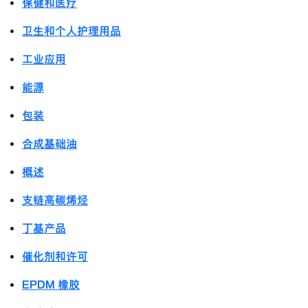
保健和医疗
卫生和个人护理用品
工业应用
能源
包装
合成基础油
概述
支链高碳烯烃
丁基产品
催化剂和许可
EPDM 橡胶