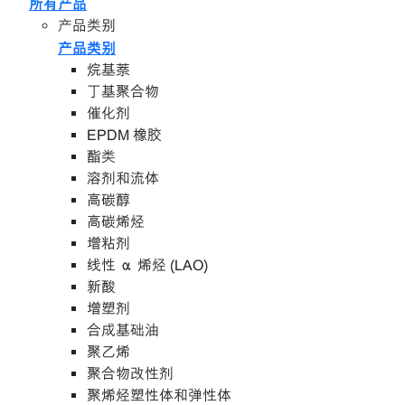
所有产品
产品类别
产品类别
烷基萘
丁基聚合物
催化剂
EPDM 橡胶
酯类
溶剂和流体
高碳醇
高碳烯烃
增粘剂
线性 α 烯烃 (LAO)
新酸
增塑剂
合成基础油
聚乙烯
聚合物改性剂
聚烯烃塑性体和弹性体