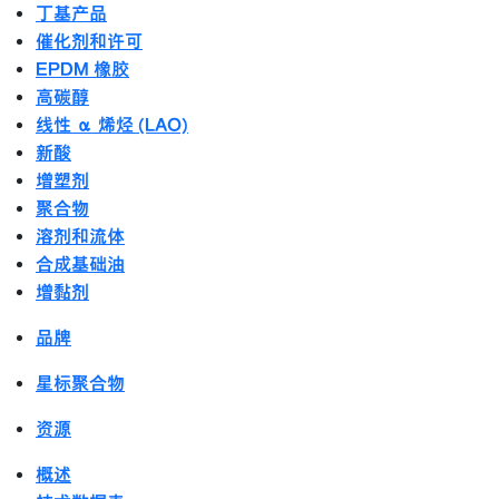
丁基产品
催化剂和许可
EPDM 橡胶
高碳醇
线性 α 烯烃 (LAO)
新酸
增塑剂
聚合物
溶剂和流体
合成基础油
增黏剂
品牌
星标聚合物
资源
概述