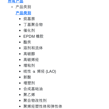
所有产品
产品类别
产品类别
烷基萘
丁基聚合物
催化剂
EPDM 橡胶
酯类
溶剂和流体
高碳醇
高碳烯烃
增粘剂
线性 α 烯烃 (LAO)
新酸
增塑剂
合成基础油
聚乙烯
聚合物改性剂
聚烯烃塑性体和弹性体