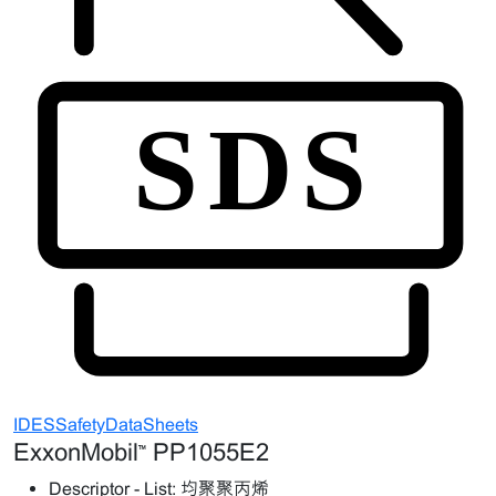
IDESSafetyDataSheets
ExxonMobil™ PP1055E2
Descriptor - List:
均聚聚丙烯