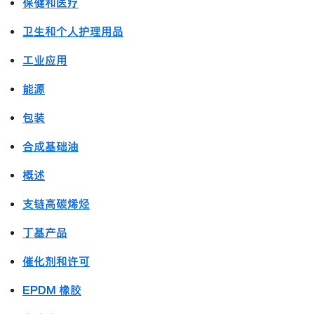
保健和医疗
卫生和个人护理用品
工业应用
能源
包装
合成基础油
概述
支链高碳烯烃
丁基产品
催化剂和许可
EPDM 橡胶