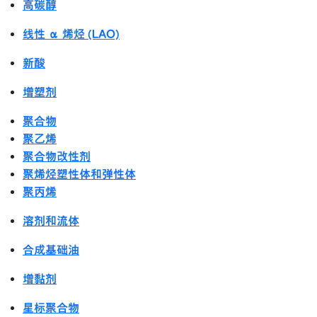
高碳醇
线性 α 烯烃 (LAO)
新酸
增塑剂
聚合物
聚乙烯
聚合物改性剂
聚烯烃塑性体和弹性体
聚丙烯
溶剂和流体
合成基础油
增黏剂
星标聚合物