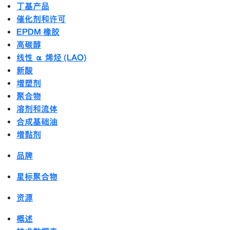
丁基产品
催化剂和许可
EPDM 橡胶
高碳醇
线性 α 烯烃 (LAO)
新酸
增塑剂
聚合物
溶剂和流体
合成基础油
增黏剂
品牌
星标聚合物
资源
概述