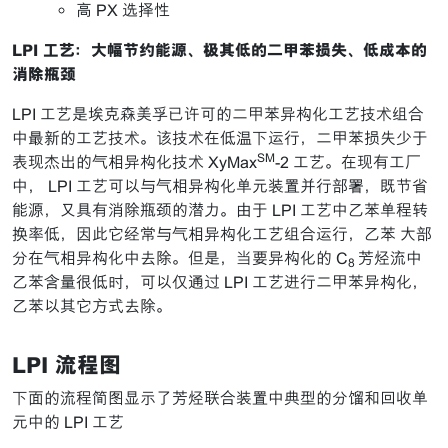
高 PX 选择性
LPI
工
艺：大幅节约能源、
极其
低的二甲苯损失、低成本
的
消除瓶颈
LPI 工艺是埃克森美孚已许可的二甲苯异构化工艺技术组合
中最新的工艺技术。该技术在低温下运行，二甲苯损失少于
SM
表现杰出的气相异构化技术 XyMax
-2 工艺。在现有工厂
中， LPI 工艺可以与气相异构化单元装置并行部署，既节省
能源，又具有消除瓶颈的潜力。由于 LPI 工艺中乙苯单程转
换率低，因此它经常与气相异构化工艺组合运行，乙苯 大部
分在气相异构化中去除。但是，当要异构化的 C
芳烃流中
8
乙苯含量很低时，可以仅通过 LPI 工艺进行二甲苯异构化，
乙苯以其它方式去除。
LPI 流程图
下面的流程简图显示了芳烃联合装置中典型的分馏和回收单
元中的 LPI 工艺