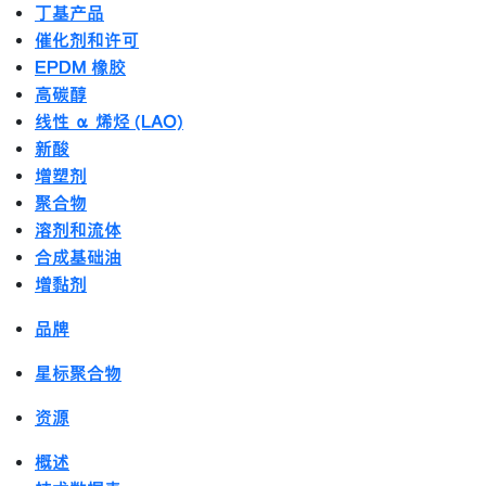
丁基产品
催化剂和许可
EPDM 橡胶
高碳醇
线性 α 烯烃 (LAO)
新酸
增塑剂
聚合物
溶剂和流体
合成基础油
增黏剂
品牌
星标聚合物
资源
概述