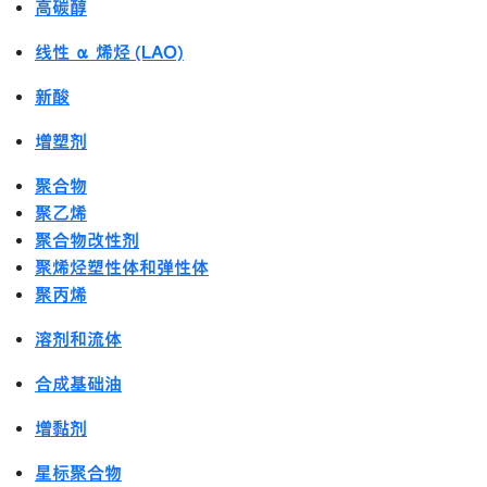
高碳醇
线性 α 烯烃 (LAO)
新酸
增塑剂
聚合物
聚乙烯
聚合物改性剂
聚烯烃塑性体和弹性体
聚丙烯
溶剂和流体
合成基础油
增黏剂
星标聚合物