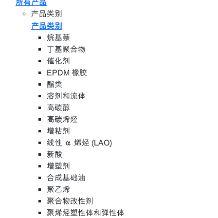
所有产品
产品类别
产品类别
烷基萘
丁基聚合物
催化剂
EPDM 橡胶
酯类
溶剂和流体
高碳醇
高碳烯烃
增粘剂
线性 α 烯烃 (LAO)
新酸
增塑剂
合成基础油
聚乙烯
聚合物改性剂
聚烯烃塑性体和弹性体