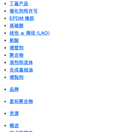
丁基产品
催化剂和许可
EPDM 橡胶
高碳醇
线性 α 烯烃 (LAO)
新酸
增塑剂
聚合物
溶剂和流体
合成基础油
增黏剂
品牌
星标聚合物
资源
概述