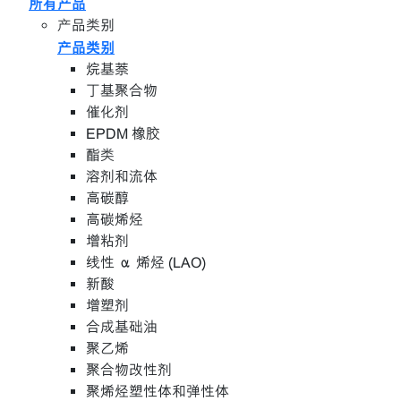
所有产品
产品类别
产品类别
烷基萘
丁基聚合物
催化剂
EPDM 橡胶
酯类
溶剂和流体
高碳醇
高碳烯烃
增粘剂
线性 α 烯烃 (LAO)
新酸
增塑剂
合成基础油
聚乙烯
聚合物改性剂
聚烯烃塑性体和弹性体