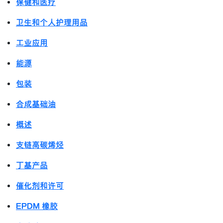
保健和医疗
卫生和个人护理用品
工业应用
能源
包装
合成基础油
概述
支链高碳烯烃
丁基产品
催化剂和许可
EPDM 橡胶