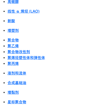
高碳醇
线性 α 烯烃 (LAO)
新酸
增塑剂
聚合物
聚乙烯
聚合物改性剂
聚烯烃塑性体和弹性体
聚丙烯
溶剂和流体
合成基础油
增黏剂
星标聚合物