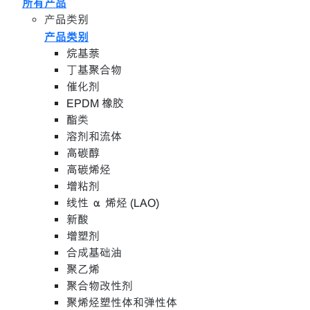
所有产品
产品类别
产品类别
烷基萘
丁基聚合物
催化剂
EPDM 橡胶
酯类
溶剂和流体
高碳醇
高碳烯烃
增粘剂
线性 α 烯烃 (LAO)
新酸
增塑剂
合成基础油
聚乙烯
聚合物改性剂
聚烯烃塑性体和弹性体