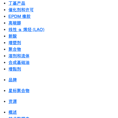
丁基产品
催化剂和许可
EPDM 橡胶
高碳醇
线性 α 烯烃 (LAO)
新酸
增塑剂
聚合物
溶剂和流体
合成基础油
增黏剂
品牌
星标聚合物
资源
概述