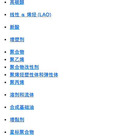
高碳醇
线性 α 烯烃 (LAO)
新酸
增塑剂
聚合物
聚乙烯
聚合物改性剂
聚烯烃塑性体和弹性体
聚丙烯
溶剂和流体
合成基础油
增黏剂
星标聚合物