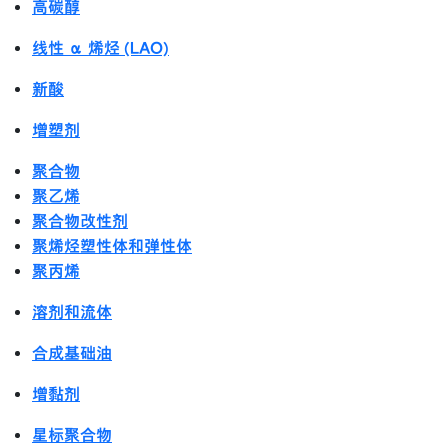
高碳醇
线性 α 烯烃 (LAO)
新酸
增塑剂
聚合物
聚乙烯
聚合物改性剂
聚烯烃塑性体和弹性体
聚丙烯
溶剂和流体
合成基础油
增黏剂
星标聚合物