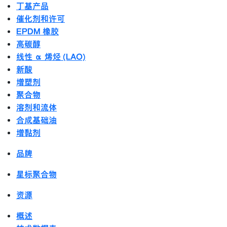
丁基产品
催化剂和许可
EPDM 橡胶
高碳醇
线性 α 烯烃 (LAO)
新酸
增塑剂
聚合物
溶剂和流体
合成基础油
增黏剂
品牌
星标聚合物
资源
概述