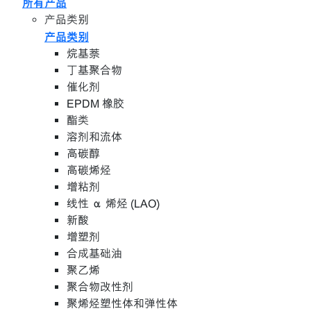
所有产品
产品类别
产品类别
烷基萘
丁基聚合物
催化剂
EPDM 橡胶
酯类
溶剂和流体
高碳醇
高碳烯烃
增粘剂
线性 α 烯烃 (LAO)
新酸
增塑剂
合成基础油
聚乙烯
聚合物改性剂
聚烯烃塑性体和弹性体