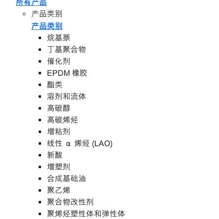
所有产品
产品类别
产品类别
烷基萘
丁基聚合物
催化剂
EPDM 橡胶
酯类
溶剂和流体
高碳醇
高碳烯烃
增粘剂
线性 α 烯烃 (LAO)
新酸
增塑剂
合成基础油
聚乙烯
聚合物改性剂
聚烯烃塑性体和弹性体