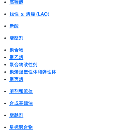
高碳醇
线性 α 烯烃 (LAO)
新酸
增塑剂
聚合物
聚乙烯
聚合物改性剂
聚烯烃塑性体和弹性体
聚丙烯
溶剂和流体
合成基础油
增黏剂
星标聚合物