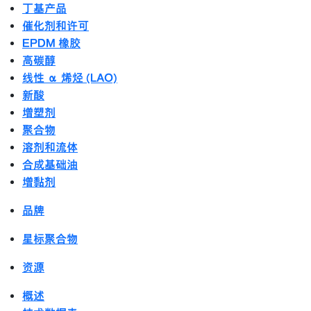
丁基产品
催化剂和许可
EPDM 橡胶
高碳醇
线性 α 烯烃 (LAO)
新酸
增塑剂
聚合物
溶剂和流体
合成基础油
增黏剂
品牌
星标聚合物
资源
概述