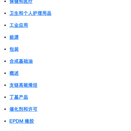
保健和医疗
卫生和个人护理用品
工业应用
能源
包装
合成基础油
概述
支链高碳烯烃
丁基产品
催化剂和许可
EPDM 橡胶