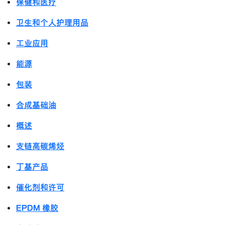
保健和医疗
卫生和个人护理用品
工业应用
能源
包装
合成基础油
概述
支链高碳烯烃
丁基产品
催化剂和许可
EPDM 橡胶