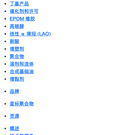
丁基产品
催化剂和许可
EPDM 橡胶
高碳醇
线性 α 烯烃 (LAO)
新酸
增塑剂
聚合物
溶剂和流体
合成基础油
增黏剂
品牌
星标聚合物
资源
概述