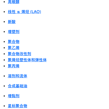
高碳醇
线性 α 烯烃 (LAO)
新酸
增塑剂
聚合物
聚乙烯
聚合物改性剂
聚烯烃塑性体和弹性体
聚丙烯
溶剂和流体
合成基础油
增黏剂
星标聚合物