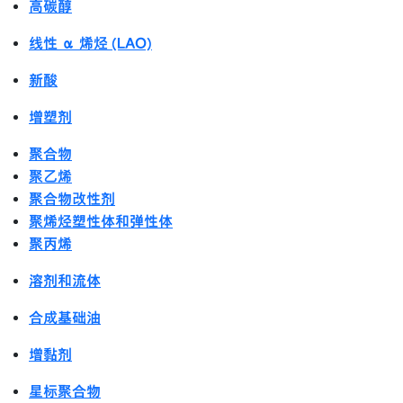
高碳醇
线性 α 烯烃 (LAO)
新酸
增塑剂
聚合物
聚乙烯
聚合物改性剂
聚烯烃塑性体和弹性体
聚丙烯
溶剂和流体
合成基础油
增黏剂
星标聚合物