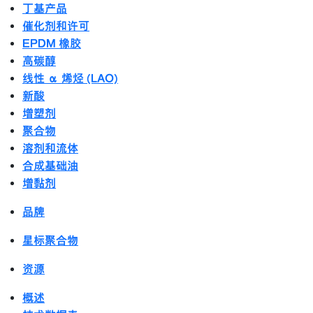
丁基产品
催化剂和许可
EPDM 橡胶
高碳醇
线性 α 烯烃 (LAO)
新酸
增塑剂
聚合物
溶剂和流体
合成基础油
增黏剂
品牌
星标聚合物
资源
概述