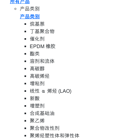
所有产品
产品类别
产品类别
烷基萘
丁基聚合物
催化剂
EPDM 橡胶
酯类
溶剂和流体
高碳醇
高碳烯烃
增粘剂
线性 α 烯烃 (LAO)
新酸
增塑剂
合成基础油
聚乙烯
聚合物改性剂
聚烯烃塑性体和弹性体