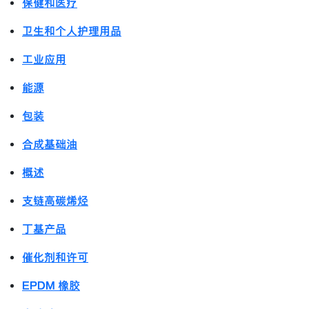
保健和医疗
卫生和个人护理用品
工业应用
能源
包装
合成基础油
概述
支链高碳烯烃
丁基产品
催化剂和许可
EPDM 橡胶