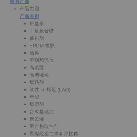
所有产品
产品类别
产品类别
烷基萘
丁基聚合物
催化剂
EPDM 橡胶
酯类
溶剂和流体
高碳醇
高碳烯烃
增粘剂
线性 α 烯烃 (LAO)
新酸
增塑剂
合成基础油
聚乙烯
聚合物改性剂
聚烯烃塑性体和弹性体