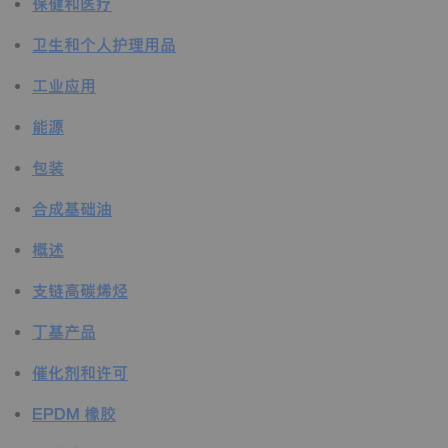
保健和医疗
卫生和个人护理用品
工业应用
能源
包装
合成基础油
概述
支链高碳烯烃
丁基产品
催化剂和许可
EPDM 橡胶