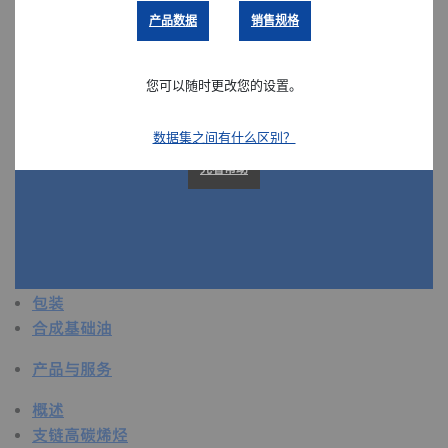
产品数据
销售规格
概述
粘合剂和密封剂
农业
您可以随时更改您的设置。
汽车
建筑和施工
数据集之间有什么区别？
复合改性
先看帮助
消费品
保健和医疗
卫生和个人护理用品
工业应用
能源
包装
合成基础油
产品与服务
概述
支链高碳烯烃