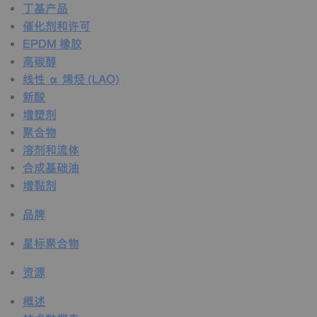
丁基产品
催化剂和许可
EPDM 橡胶
高碳醇
线性 α 烯烃 (LAO)
新酸
增塑剂
聚合物
溶剂和流体
合成基础油
增黏剂
品牌
星标聚合物
资源
概述