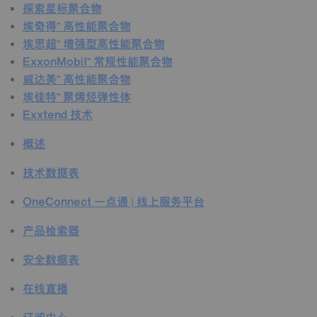
探索星标聚合物
埃奇得™ 高性能聚合物
埃思超™ 增强型高性能聚合物
ExxonMobil™ 常规性能聚合物
威达美™ 高性能聚合物
埃佳特™ 聚烯烃弹性体
Exxtend 技术
概述
技术数据表
OneConnect 一点通 | 线上服务平台
产品检索器
安全数据表
在线直播