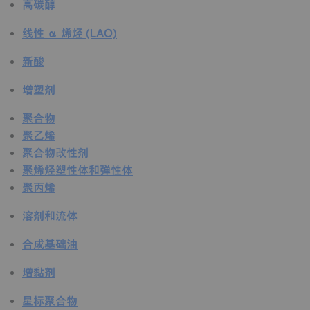
高碳醇
线性 α 烯烃 (LAO)
新酸
增塑剂
聚合物
聚乙烯
聚合物改性剂
聚烯烃塑性体和弹性体
聚丙烯
溶剂和流体
合成基础油
增黏剂
星标聚合物