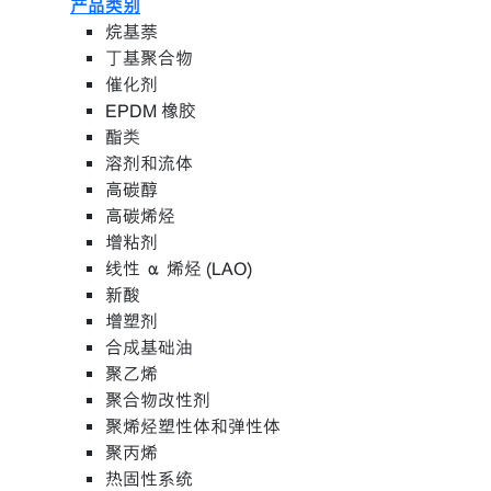
产品类别
烷基萘
丁基聚合物
催化剂
EPDM 橡胶
酯类
溶剂和流体
高碳醇
高碳烯烃
增粘剂
线性 α 烯烃 (LAO)
新酸
增塑剂
合成基础油
聚乙烯
聚合物改性剂
聚烯烃塑性体和弹性体
聚丙烯
热固性系统