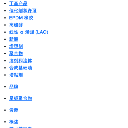
丁基产品
催化剂和许可
EPDM 橡胶
高碳醇
线性 α 烯烃 (LAO)
新酸
增塑剂
聚合物
溶剂和流体
合成基础油
增黏剂
品牌
星标聚合物
资源
概述