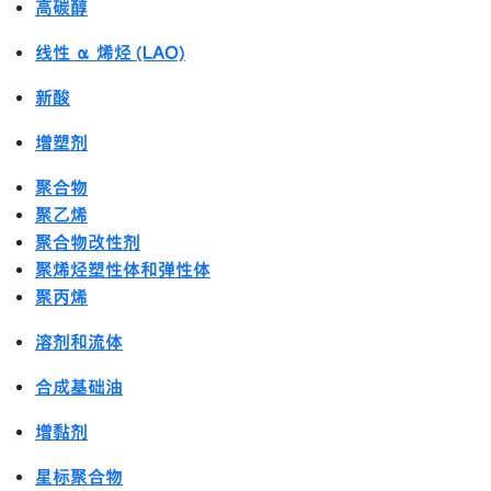
高碳醇
线性 α 烯烃 (LAO)
新酸
增塑剂
聚合物
聚乙烯
聚合物改性剂
聚烯烃塑性体和弹性体
聚丙烯
溶剂和流体
合成基础油
增黏剂
星标聚合物