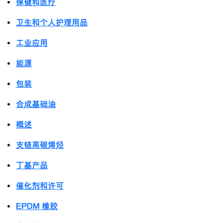
保健和医疗
卫生和个人护理用品
工业应用
能源
包装
合成基础油
概述
支链高碳烯烃
丁基产品
催化剂和许可
EPDM 橡胶