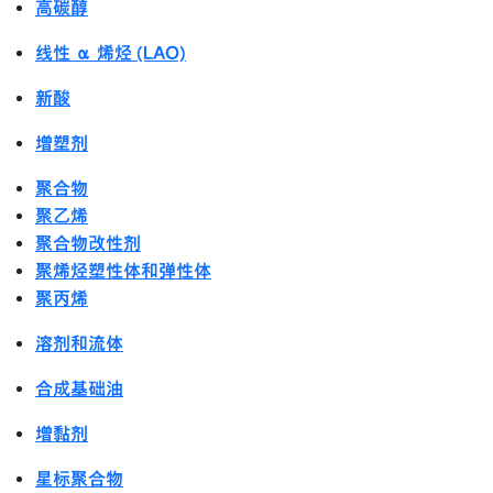
高碳醇
线性 α 烯烃 (LAO)
新酸
增塑剂
聚合物
聚乙烯
聚合物改性剂
聚烯烃塑性体和弹性体
聚丙烯
溶剂和流体
合成基础油
增黏剂
星标聚合物