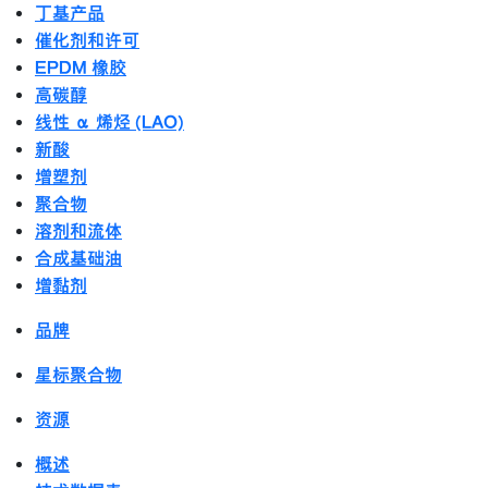
丁基产品
催化剂和许可
EPDM 橡胶
高碳醇
线性 α 烯烃 (LAO)
新酸
增塑剂
聚合物
溶剂和流体
合成基础油
增黏剂
品牌
星标聚合物
资源
概述