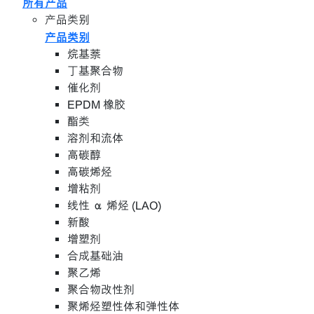
所有产品
产品类别
产品类别
烷基萘
丁基聚合物
催化剂
EPDM 橡胶
酯类
溶剂和流体
高碳醇
高碳烯烃
增粘剂
线性 α 烯烃 (LAO)
新酸
增塑剂
合成基础油
聚乙烯
聚合物改性剂
聚烯烃塑性体和弹性体