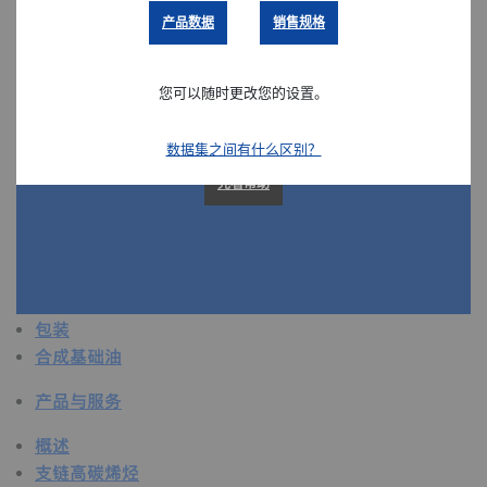
产品数据
销售规格
概述
粘合剂和密封剂
农业
您可以随时更改您的设置。
汽车
建筑和施工
数据集之间有什么区别？
复合改性
先看帮助
消费品
保健和医疗
卫生和个人护理用品
工业应用
能源
包装
合成基础油
产品与服务
概述
支链高碳烯烃