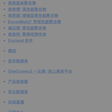
探索星标聚合物
埃奇得™ 高性能聚合物
埃思超™ 增强型高性能聚合物
ExxonMobil™ 常规性能聚合物
威达美™ 高性能聚合物
埃佳特™ 聚烯烃弹性体
Exxtend 技术
概述
技术数据表
OneConnect 一点通 | 线上服务平台
产品检索器
安全数据表
在线直播