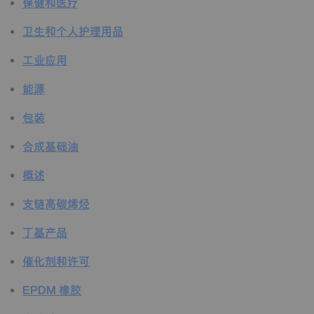
保健和医疗
卫生和个人护理用品
工业应用
能源
包装
合成基础油
概述
支链高碳烯烃
丁基产品
催化剂和许可
EPDM 橡胶