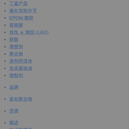
丁基产品
催化剂和许可
EPDM 橡胶
高碳醇
线性 α 烯烃 (LAO)
新酸
增塑剂
聚合物
溶剂和流体
合成基础油
增黏剂
品牌
星标聚合物
资源
概述