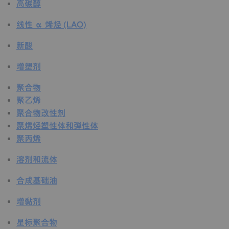
高碳醇
线性 α 烯烃 (LAO)
新酸
增塑剂
聚合物
聚乙烯
聚合物改性剂
聚烯烃塑性体和弹性体
聚丙烯
溶剂和流体
合成基础油
增黏剂
星标聚合物