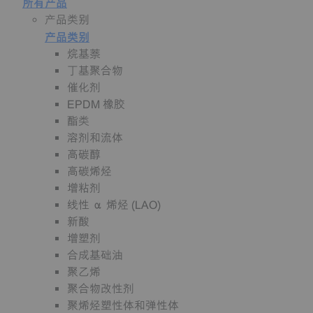
所有产品
产品类别
产品类别
烷基萘
丁基聚合物
催化剂
EPDM 橡胶
酯类
溶剂和流体
高碳醇
高碳烯烃
增粘剂
线性 α 烯烃 (LAO)
新酸
增塑剂
合成基础油
聚乙烯
聚合物改性剂
聚烯烃塑性体和弹性体