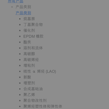
所有产品
产品类别
产品类别
烷基萘
丁基聚合物
催化剂
EPDM 橡胶
酯类
溶剂和流体
高碳醇
高碳烯烃
增粘剂
线性 α 烯烃 (LAO)
新酸
增塑剂
合成基础油
聚乙烯
聚合物改性剂
聚烯烃塑性体和弹性体