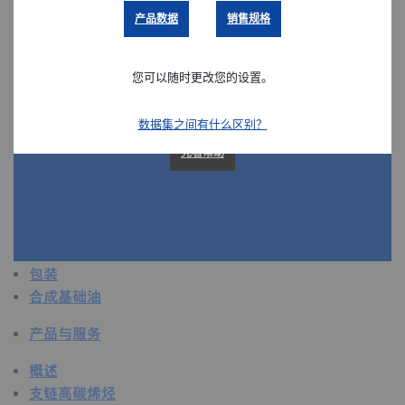
产品数据
销售规格
概述
粘合剂和密封剂
农业
您可以随时更改您的设置。
汽车
建筑和施工
数据集之间有什么区别？
复合改性
先看帮助
消费品
保健和医疗
卫生和个人护理用品
工业应用
能源
包装
合成基础油
产品与服务
概述
支链高碳烯烃