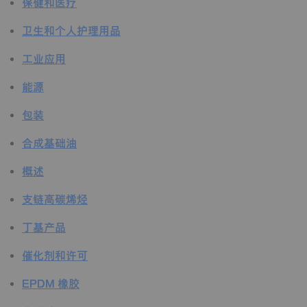
保健和医疗
卫生和个人护理用品
工业应用
能源
包装
合成基础油
概述
支链高碳烯烃
丁基产品
催化剂和许可
EPDM 橡胶