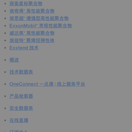
探索星标聚合物
埃奇得™ 高性能聚合物
埃思超™ 增强型高性能聚合物
ExxonMobil™ 常规性能聚合物
威达美™ 高性能聚合物
埃佳特™ 聚烯烃弹性体
Exxtend 技术
概述
技术数据表
OneConnect 一点通 | 线上服务平台
产品检索器
安全数据表
在线直播