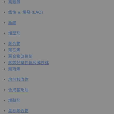
高碳醇
线性 α 烯烃 (LAO)
新酸
增塑剂
聚合物
聚乙烯
聚合物改性剂
聚烯烃塑性体和弹性体
聚丙烯
溶剂和流体
合成基础油
增黏剂
星标聚合物