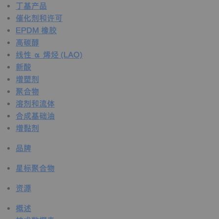
丁基产品
催化剂和许可
EPDM 橡胶
高碳醇
线性 α 烯烃 (LAO)
新酸
增塑剂
聚合物
溶剂和流体
合成基础油
增黏剂
品牌
星标聚合物
资源
概述