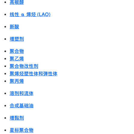
高碳醇
线性 α 烯烃 (LAO)
新酸
增塑剂
聚合物
聚乙烯
聚合物改性剂
聚烯烃塑性体和弹性体
聚丙烯
溶剂和流体
合成基础油
增黏剂
星标聚合物