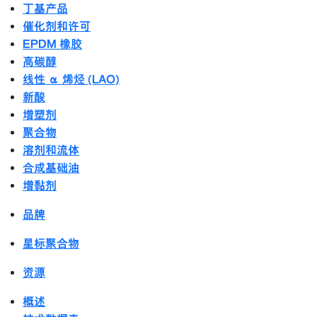
丁基产品
催化剂和许可
EPDM 橡胶
高碳醇
线性 α 烯烃 (LAO)
新酸
增塑剂
聚合物
溶剂和流体
合成基础油
增黏剂
品牌
星标聚合物
资源
概述