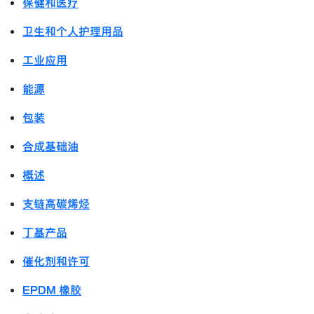
保健和医疗
卫生和个人护理用品
工业应用
能源
包装
合成基础油
概述
支链高碳烯烃
丁基产品
催化剂和许可
EPDM 橡胶