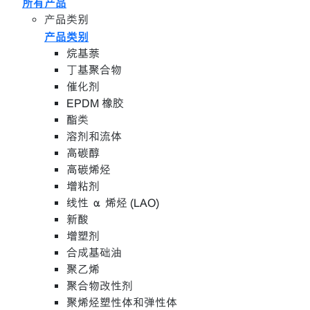
所有产品
产品类别
产品类别
烷基萘
丁基聚合物
催化剂
EPDM 橡胶
酯类
溶剂和流体
高碳醇
高碳烯烃
增粘剂
线性 α 烯烃 (LAO)
新酸
增塑剂
合成基础油
聚乙烯
聚合物改性剂
聚烯烃塑性体和弹性体