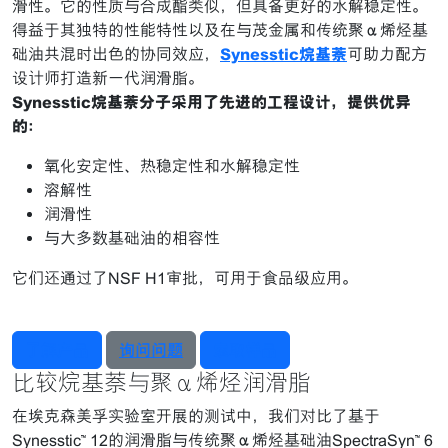
滑性。它的性质与合成酯类似，但具备更好的水解稳定性。
得益于其独特的性能特性以及在与茂金属和传统聚α烯烃基
础油共混时出色的协同效应，
Synesstic烷基萘
可助力配方
设计师打造新一代润滑脂。
Synesstic烷基萘分子采用了先进的工程设计，提供优异
的：
氧化安定性、热稳定性和水解稳定性
溶解性
润滑性
与大多数基础油的相容性
它们还通过了NSF H1审批，可用于食品级应用。
了解产品
询问问题
索取样品
比较烷基萘与聚α烯烃润滑脂
在埃克森美孚实验室开展的测试中，我们对比了基于
Synesstic™ 12的润滑脂与传统聚α烯烃基础油SpectraSyn™ 6