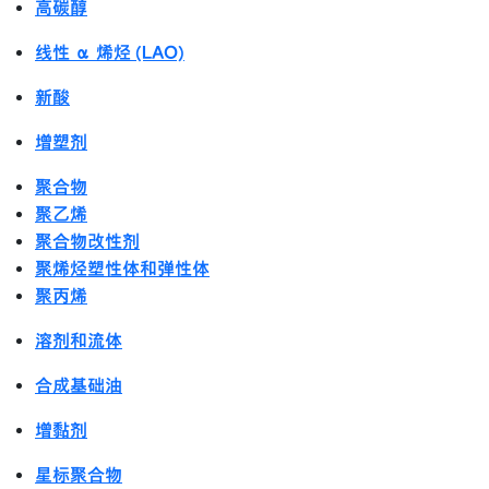
高碳醇
线性 α 烯烃 (LAO)
新酸
增塑剂
聚合物
聚乙烯
聚合物改性剂
聚烯烃塑性体和弹性体
聚丙烯
溶剂和流体
合成基础油
增黏剂
星标聚合物