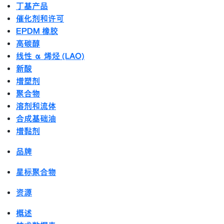
丁基产品
催化剂和许可
EPDM 橡胶
高碳醇
线性 α 烯烃 (LAO)
新酸
增塑剂
聚合物
溶剂和流体
合成基础油
增黏剂
品牌
星标聚合物
资源
概述