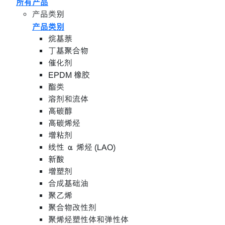
所有产品
产品类别
产品类别
烷基萘
丁基聚合物
催化剂
EPDM 橡胶
酯类
溶剂和流体
高碳醇
高碳烯烃
增粘剂
线性 α 烯烃 (LAO)
新酸
增塑剂
合成基础油
聚乙烯
聚合物改性剂
聚烯烃塑性体和弹性体