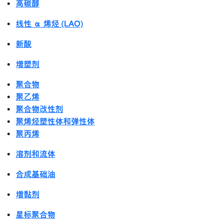
高碳醇
线性 α 烯烃 (LAO)
新酸
增塑剂
聚合物
聚乙烯
聚合物改性剂
聚烯烃塑性体和弹性体
聚丙烯
溶剂和流体
合成基础油
增黏剂
星标聚合物