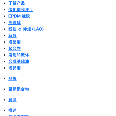
丁基产品
催化剂和许可
EPDM 橡胶
高碳醇
线性 α 烯烃 (LAO)
新酸
增塑剂
聚合物
溶剂和流体
合成基础油
增黏剂
品牌
星标聚合物
资源
概述