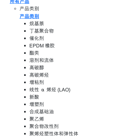
所有产品
产品类别
产品类别
烷基萘
丁基聚合物
催化剂
EPDM 橡胶
酯类
溶剂和流体
高碳醇
高碳烯烃
增粘剂
线性 α 烯烃 (LAO)
新酸
增塑剂
合成基础油
聚乙烯
聚合物改性剂
聚烯烃塑性体和弹性体