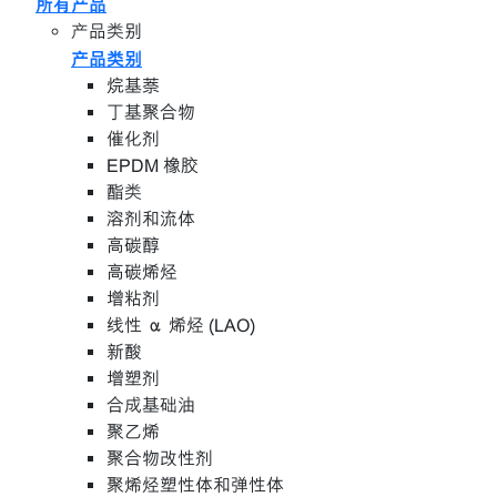
所有产品
产品类别
产品类别
烷基萘
丁基聚合物
催化剂
EPDM 橡胶
酯类
溶剂和流体
高碳醇
高碳烯烃
增粘剂
线性 α 烯烃 (LAO)
新酸
增塑剂
合成基础油
聚乙烯
聚合物改性剂
聚烯烃塑性体和弹性体