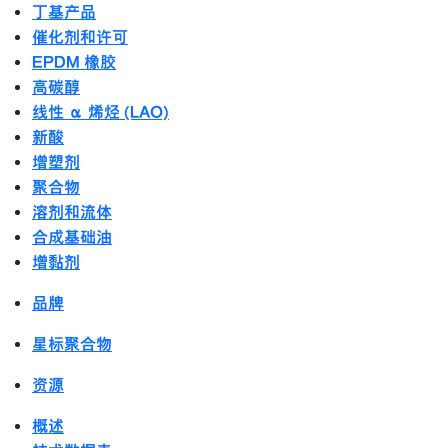
丁基产品
催化剂和许可
EPDM 橡胶
高碳醇
线性 α 烯烃 (LAO)
新酸
增塑剂
聚合物
溶剂和流体
合成基础油
增黏剂
品牌
星标聚合物
资源
概述