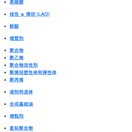
高碳醇
线性 α 烯烃 (LAO)
新酸
增塑剂
聚合物
聚乙烯
聚合物改性剂
聚烯烃塑性体和弹性体
聚丙烯
溶剂和流体
合成基础油
增黏剂
星标聚合物