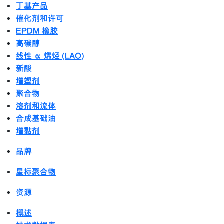
丁基产品
催化剂和许可
EPDM 橡胶
高碳醇
线性 α 烯烃 (LAO)
新酸
增塑剂
聚合物
溶剂和流体
合成基础油
增黏剂
品牌
星标聚合物
资源
概述