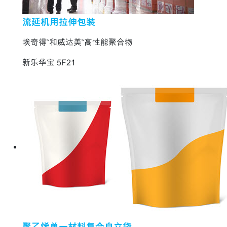
流延机用拉伸包装
埃奇得™和威达美™高性能聚合物
新乐华宝 5F21
聚乙烯单一材料复合自立袋