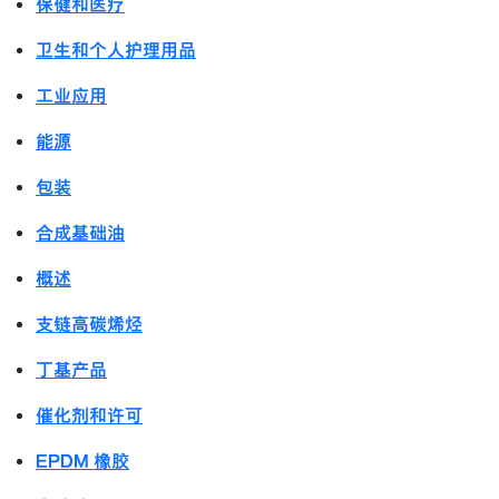
保健和医疗
卫生和个人护理用品
工业应用
能源
包装
合成基础油
概述
支链高碳烯烃
丁基产品
催化剂和许可
EPDM 橡胶