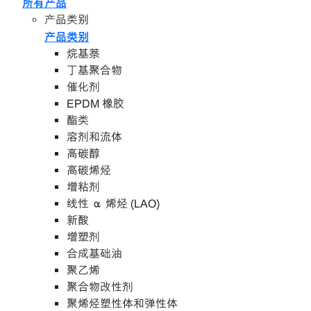
所有产品
产品类别
产品类别
烷基萘
丁基聚合物
催化剂
EPDM 橡胶
酯类
溶剂和流体
高碳醇
高碳烯烃
增粘剂
线性 α 烯烃 (LAO)
新酸
增塑剂
合成基础油
聚乙烯
聚合物改性剂
聚烯烃塑性体和弹性体