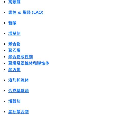
高碳醇
线性 α 烯烃 (LAO)
新酸
增塑剂
聚合物
聚乙烯
聚合物改性剂
聚烯烃塑性体和弹性体
聚丙烯
溶剂和流体
合成基础油
增黏剂
星标聚合物