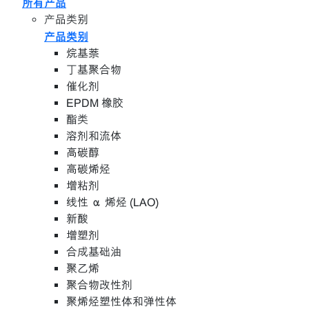
所有产品
产品类别
产品类别
烷基萘
丁基聚合物
催化剂
EPDM 橡胶
酯类
溶剂和流体
高碳醇
高碳烯烃
增粘剂
线性 α 烯烃 (LAO)
新酸
增塑剂
合成基础油
聚乙烯
聚合物改性剂
聚烯烃塑性体和弹性体