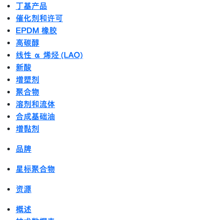
丁基产品
催化剂和许可
EPDM 橡胶
高碳醇
线性 α 烯烃 (LAO)
新酸
增塑剂
聚合物
溶剂和流体
合成基础油
增黏剂
品牌
星标聚合物
资源
概述