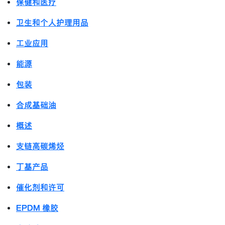
保健和医疗
卫生和个人护理用品
工业应用
能源
包装
合成基础油
概述
支链高碳烯烃
丁基产品
催化剂和许可
EPDM 橡胶