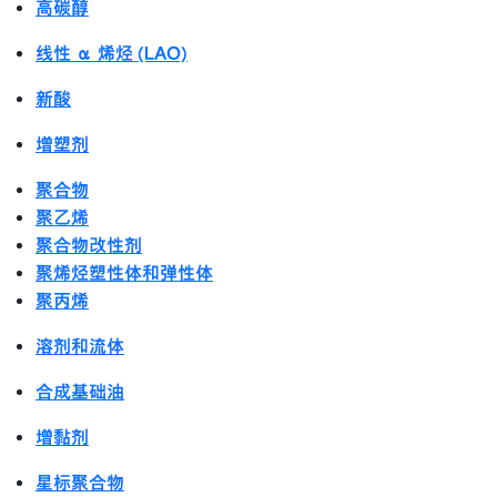
高碳醇
线性 α 烯烃 (LAO)
新酸
增塑剂
聚合物
聚乙烯
聚合物改性剂
聚烯烃塑性体和弹性体
聚丙烯
溶剂和流体
合成基础油
增黏剂
星标聚合物