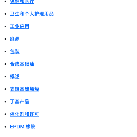
保健和医疗
卫生和个人护理用品
工业应用
能源
包装
合成基础油
概述
支链高碳烯烃
丁基产品
催化剂和许可
EPDM 橡胶