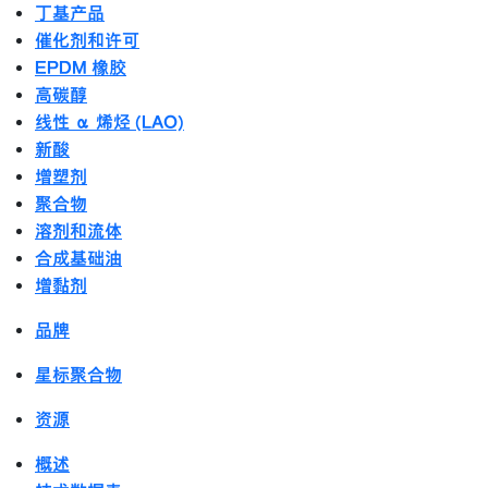
丁基产品
催化剂和许可
EPDM 橡胶
高碳醇
线性 α 烯烃 (LAO)
新酸
增塑剂
聚合物
溶剂和流体
合成基础油
增黏剂
品牌
星标聚合物
资源
概述