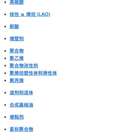
高碳醇
线性 α 烯烃 (LAO)
新酸
增塑剂
聚合物
聚乙烯
聚合物改性剂
聚烯烃塑性体和弹性体
聚丙烯
溶剂和流体
合成基础油
增黏剂
星标聚合物