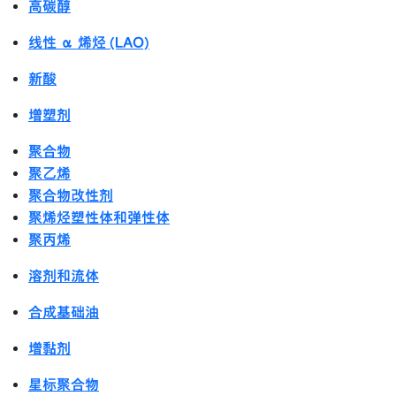
高碳醇
线性 α 烯烃 (LAO)
新酸
增塑剂
聚合物
聚乙烯
聚合物改性剂
聚烯烃塑性体和弹性体
聚丙烯
溶剂和流体
合成基础油
增黏剂
星标聚合物