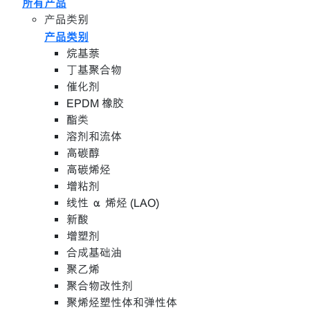
所有产品
产品类别
产品类别
烷基萘
丁基聚合物
催化剂
EPDM 橡胶
酯类
溶剂和流体
高碳醇
高碳烯烃
增粘剂
线性 α 烯烃 (LAO)
新酸
增塑剂
合成基础油
聚乙烯
聚合物改性剂
聚烯烃塑性体和弹性体