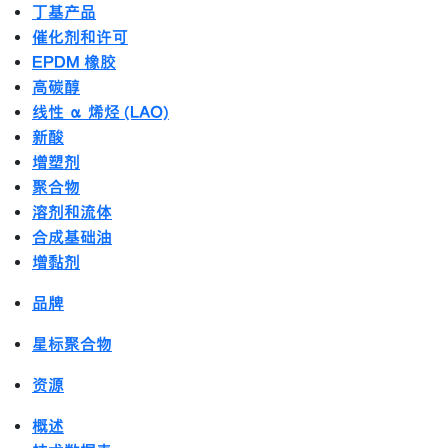
丁基产品
催化剂和许可
EPDM 橡胶
高碳醇
线性 α 烯烃 (LAO)
新酸
增塑剂
聚合物
溶剂和流体
合成基础油
增黏剂
品牌
星标聚合物
资源
概述