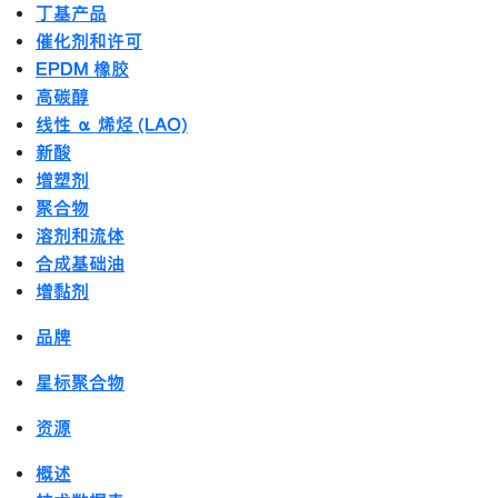
丁基产品
催化剂和许可
EPDM 橡胶
高碳醇
线性 α 烯烃 (LAO)
新酸
增塑剂
聚合物
溶剂和流体
合成基础油
增黏剂
品牌
星标聚合物
资源
概述