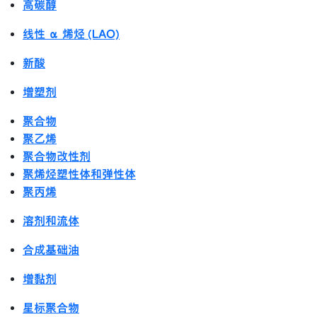
高碳醇
线性 α 烯烃 (LAO)
新酸
增塑剂
聚合物
聚乙烯
聚合物改性剂
聚烯烃塑性体和弹性体
聚丙烯
溶剂和流体
合成基础油
增黏剂
星标聚合物