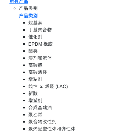
所有产品
产品类别
产品类别
烷基萘
丁基聚合物
催化剂
EPDM 橡胶
酯类
溶剂和流体
高碳醇
高碳烯烃
增粘剂
线性 α 烯烃 (LAO)
新酸
增塑剂
合成基础油
聚乙烯
聚合物改性剂
聚烯烃塑性体和弹性体