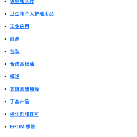
保健和医疗
卫生和个人护理用品
工业应用
能源
包装
合成基础油
概述
支链高碳烯烃
丁基产品
催化剂和许可
EPDM 橡胶