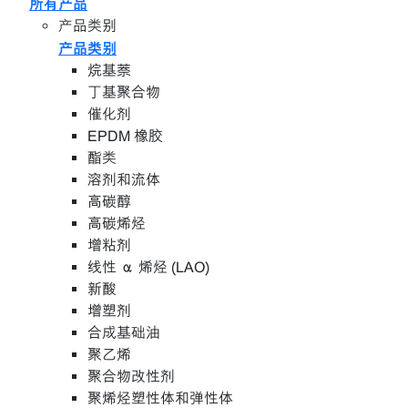
所有产品
产品类别
产品类别
烷基萘
丁基聚合物
催化剂
EPDM 橡胶
酯类
溶剂和流体
高碳醇
高碳烯烃
增粘剂
线性 α 烯烃 (LAO)
新酸
增塑剂
合成基础油
聚乙烯
聚合物改性剂
聚烯烃塑性体和弹性体