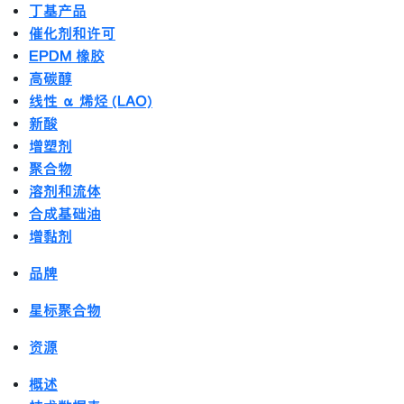
丁基产品
催化剂和许可
EPDM 橡胶
高碳醇
线性 α 烯烃 (LAO)
新酸
增塑剂
聚合物
溶剂和流体
合成基础油
增黏剂
品牌
星标聚合物
资源
概述