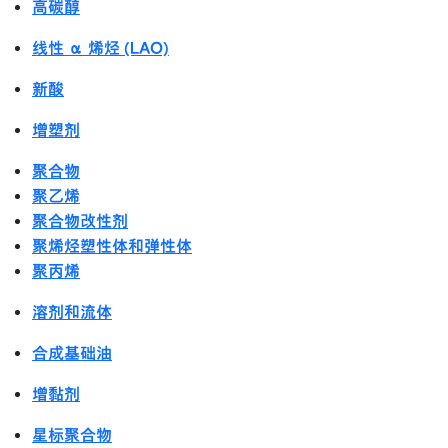
高碳醇
线性 α 烯烃 (LAO)
新酸
增塑剂
聚合物
聚乙烯
聚合物改性剂
聚烯烃塑性体和弹性体
聚丙烯
溶剂和流体
合成基础油
增黏剂
星标聚合物