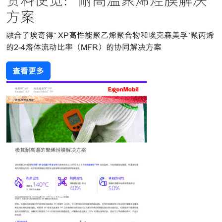
资料便览：耐高温聚烯烃膜解决
方案
融合了埃奇得™ XP高性能聚乙烯聚合物和埃克森美孚™聚丙烯
的2-4熔体流动比率（MFR）的协同解决方案
查看更多